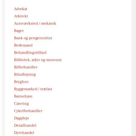
Advokat
Arkitekt
Autoværksted / mekanik
Bager
Bank og pengeinstitut
Bedemand
Behandlingstilbud
Bibliotek, arkiv og museum
Bilforhandler
Biludlejning
Bryghus
Byggemarked / trælast
Børnehave
Catering
Cykelforhandler
Dagpleje
Detailhandel
Dyrehandel