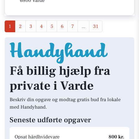
6800 Varde
1
2
3
4
5
6
7
...
31
Få billig hjælp fra
private i Varde
Beskriv din opgave og modtag gratis bud fra lokale
med Handyhand.
Seneste udførte opgaver
Opsat hårdhvidevare
800 kr.