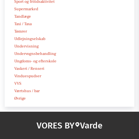
Sport og fritidsaktivitet
Supermarked
Tandlæge
Taxi / Taxa
Tømrer
Udlejningselskab
Undervisning
Undervognsbehandling
Ungdoms- og efterskole
Vaskeri / Renseri
Vinduespudser
VVS
Værtshus / bar
Øvrige
VORES BY
Varde