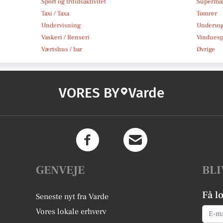
Sport og fritidsaktivitet
Superma
Taxi / Taxa
Tømrer
Undervisning
Undervo
Vaskeri / Renseri
Vindues
Værtshus / bar
Øvrige
VORES BY
Varde
GENVEJE
BLI
Få l
Seneste nyt fra Varde
Email
Vores lokale erhverv