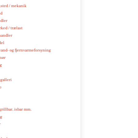
sted / mekanik
nd
ndler
ked / trælast
handler
del
, vand- og fjernvarmeforsyning
nør
ng
galleri
e
 grillbar, isbar mm.
ng
r