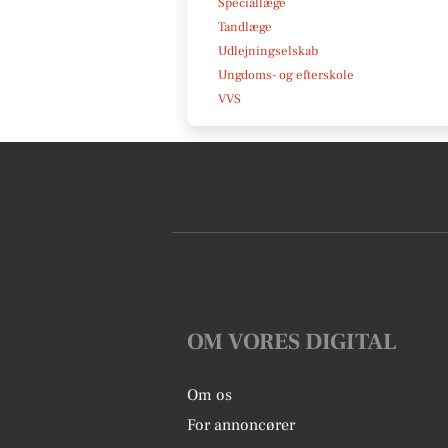
Speciallæge
Tandlæge
Udlejningselskab
Ungdoms- og efterskole
VVS
OM VORES DIGITAL
Om os
For annoncører