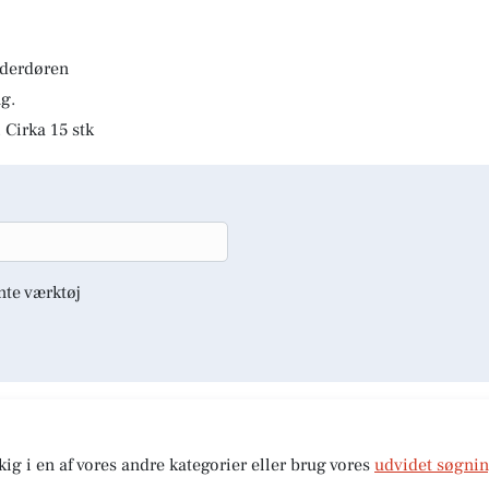
lderdøren
g.
 Cirka 15 stk
nte værktøj
kig i en af vores andre kategorier eller brug vores
udvidet søgni