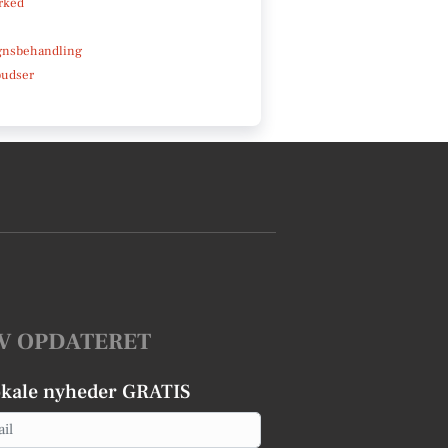
rked
gnsbehandling
pudser
V OPDATERET
okale nyheder GRATIS