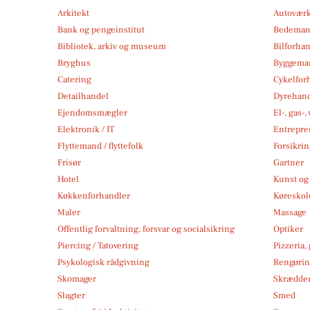
Arkitekt
Autoværk
Bank og pengeinstitut
Bedema
Bibliotek, arkiv og museum
Bilforha
Bryghus
Byggemar
Catering
Cykelfor
Detailhandel
Dyrehan
Ejendomsmægler
El-, gas-
Elektronik / IT
Entrepre
Flyttemand / flyttefolk
Forsikri
Frisør
Gartner
Hotel
Kunst og 
Køkkenforhandler
Køreskol
Maler
Massage
Offentlig forvaltning, forsvar og socialsikring
Optiker
Piercing / Tatovering
Pizzeria,
Psykologisk rådgivning
Rengøri
Skomager
Skrædde
Slagter
Smed