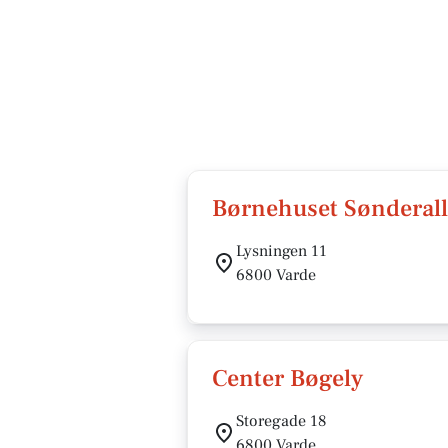
Børnehuset Sønderall
Lysningen 11
6800 Varde
Center Bøgely
Storegade 18
6800 Varde