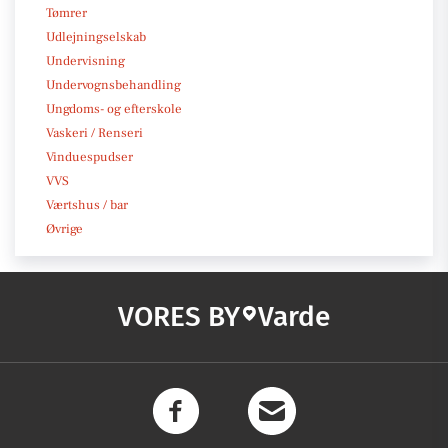
Tømrer
Udlejningselskab
Undervisning
Undervognsbehandling
Ungdoms- og efterskole
Vaskeri / Renseri
Vinduespudser
VVS
Værtshus / bar
Øvrige
VORES BY
Varde