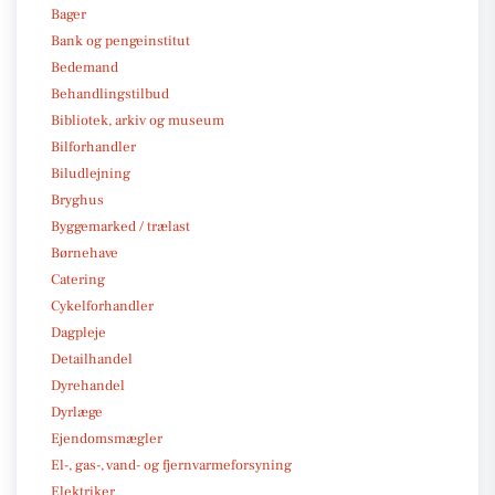
Bager
Bank og pengeinstitut
Bedemand
Behandlingstilbud
Bibliotek, arkiv og museum
Bilforhandler
Biludlejning
Bryghus
Byggemarked / trælast
Børnehave
Catering
Cykelforhandler
Dagpleje
Detailhandel
Dyrehandel
Dyrlæge
Ejendomsmægler
El-, gas-, vand- og fjernvarmeforsyning
Elektriker