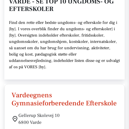
VARDE - SE TOP 10 UNGDOMS- OG
EFTERSKOLER
Find den rette
eller bedste ungdoms- og efterskole
for dig i
[
by
]. I vores overblik finder du ungdoms- og efterskoler] i
[
by
].
Oversigten indeholder efterskoler, fritidsskoler,
ungdomsskoler, ungdomshjem, kostskoler, internatskoler,
så uanset om du har brug for undervisning, aktiviteter,
bolig og kost, pædagogisk støtte eller
uddannelsesvejledning,
indeholder listen disse
og er udvalgt
af os på VORES [
by
]
.
Vardeegnens
Gymnasieforberedende Efterskole
Gellerup Skolevej 10
6800 Varde