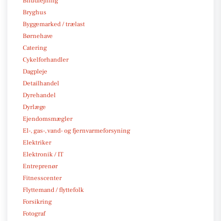
Biludlejning
Bryghus
Byggemarked / trælast
Børnehave
Catering
Cykelforhandler
Dagpleje
Detailhandel
Dyrehandel
Dyrlæge
Ejendomsmægler
El-, gas-, vand- og fjernvarmeforsyning
Elektriker
Elektronik / IT
Entreprenør
Fitnesscenter
Flyttemand / flyttefolk
Forsikring
Fotograf