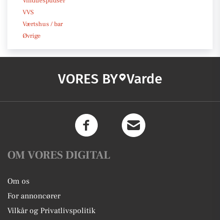
Vinduespudser
VVS
Værtshus / bar
Øvrige
VORES BY
Varde
OM VORES DIGITAL
Om os
For annoncører
Vilkår og Privatlivspolitik