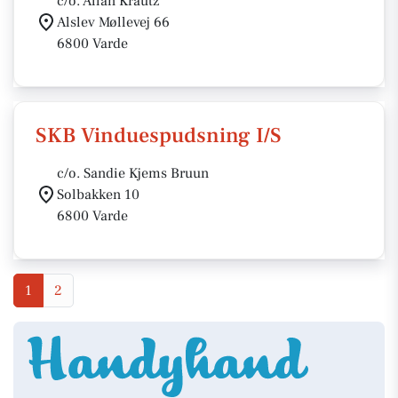
c/o. Allan Krautz
Alslev Møllevej 66
6800 Varde
SKB Vinduespudsning I/S
c/o. Sandie Kjems Bruun
Solbakken 10
6800 Varde
1
2