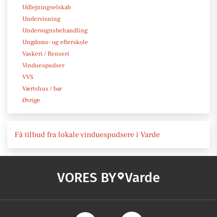
Udlejningselskab
Undervisning
Undervognsbehandling
Ungdoms- og efterskole
Vaskeri / Renseri
Vinduespudser
VVS
Værtshus / bar
Øvrige
Få tilbud fra lokale vinduespudsere i Varde
VORES BY
Varde