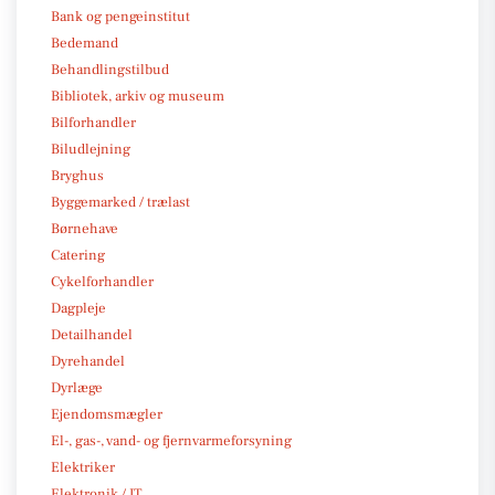
Bank og pengeinstitut
Bedemand
Behandlingstilbud
Bibliotek, arkiv og museum
Bilforhandler
Biludlejning
Bryghus
Byggemarked / trælast
Børnehave
Catering
Cykelforhandler
Dagpleje
Detailhandel
Dyrehandel
Dyrlæge
Ejendomsmægler
El-, gas-, vand- og fjernvarmeforsyning
Elektriker
Elektronik / IT