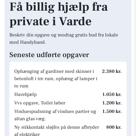
Få billig hjælp fra
private i Varde
Beskriv din opgave og modtag gratis bud fra lokale
med Handyhand.
Seneste udførte opgaver
Ophænging af gardiner med skinner i
2.380 kr.
betonloft i tre rum, ophæng af lamper i
to rum
Havehjælp
1.050 kr.
Vvs opgave, Toilet løber
1.200 kr.
Vinduespudsning af vindues partier og
1.500 kr.
altan glas væg.
Ny stikkontakt sløjfes på denne afbryder
800 kr.
af elektriker