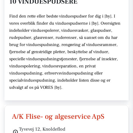
10 VINDUESPUDSERE
Find den rette
eller bedste vinduespudser
for dig i [
by
]. I
vores overblik finder du vinduespudserne i [
by
].
Oversigten
indeholder vinduespolerer, vinduesvasker, glaspudser,
rudepudser, glasrenser, ruderenser,
så uanset om du har
brug for vinduespudsning, rengøring af vinduesrammer,
fjernelse af genstridige pletter, beskyttelse af vinduer,
specielle vinduespudsningstjenester, fjernelse af insekter,
vinduespolering, vinduesreparation, en privat
vinduespudsning, erhvervsvinduespudsning eller
specialvinduespudsning,
indeholder listen disse
og er
udvalgt af os på VORES [
by
]
.
A/K Flise- og algeservice ApS
Tyvevej 12, Knoldeflod