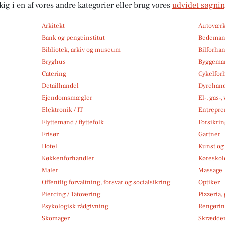
kig i en af vores andre kategorier eller brug vores
udvidet søgni
Arkitekt
Autoværk
Bank og pengeinstitut
Bedema
Bibliotek, arkiv og museum
Bilforha
Bryghus
Byggemar
Catering
Cykelfor
Detailhandel
Dyrehan
Ejendomsmægler
El-, gas-
Elektronik / IT
Entrepre
Flyttemand / flyttefolk
Forsikri
Frisør
Gartner
Hotel
Kunst og 
Køkkenforhandler
Køreskol
Maler
Massage
Offentlig forvaltning, forsvar og socialsikring
Optiker
Piercing / Tatovering
Pizzeria,
Psykologisk rådgivning
Rengøri
Skomager
Skrædde