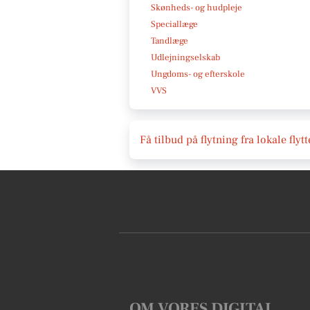
Skønheds- og hudpleje
Speciallæge
Tandlæge
Udlejningselskab
Ungdoms- og efterskole
VVS
Få tilbud på flytning fra lokale fly
OM VORES DIGITAL