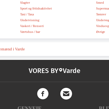
Slagter
Smed
Sport og fritidsaktivitet
Superma
Taxi / Taxa
Tømrer
Undervisning
Undervo
Vaskeri / Renseri
Vindues
Værtshus / bar
Øvrige
ttemænd i Varde
VORES BY
Varde
GENVEJE
BLI