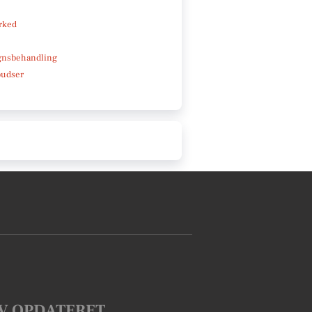
rked
gnsbehandling
pudser
V OPDATERET