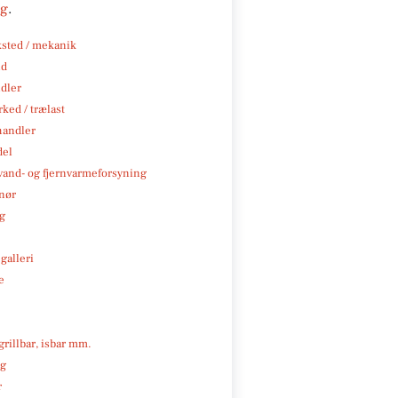
ng
.
sted / mekanik
nd
ndler
ked / trælast
handler
del
, vand- og fjernvarmeforsyning
nør
ng
galleri
e
 grillbar, isbar mm.
ng
r