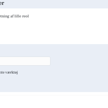
er
ning af lille reol
nte værktøj