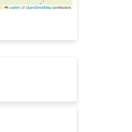
Leaflet
|
©
OpenStreetMap
contributors