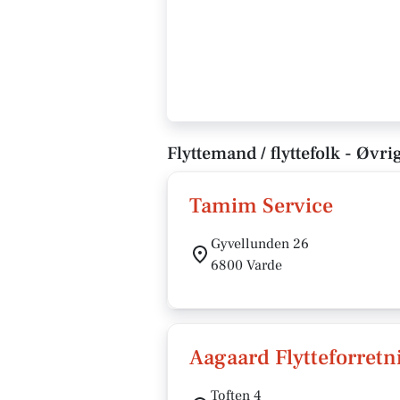
Flyttemand / flyttefolk - Øvri
Tamim Service
Gyvellunden 26
6800 Varde
Aagaard Flytteforretn
Toften 4