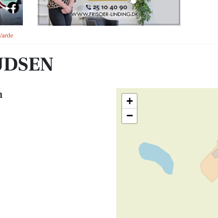
 Varde
UDSEN
n
+
−