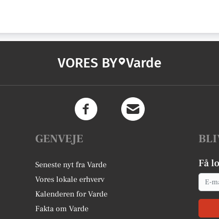
VORES BY
Varde
GENVEJE
BLI
Få l
Seneste nyt fra Varde
Email
Vores lokale erhverv
Kalenderen for Varde
Fakta om Varde