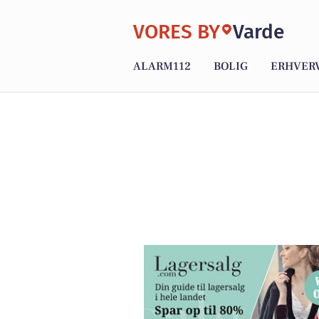
VORES BY
Varde
ALARM112
BOLIG
ERHVER