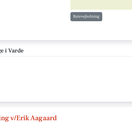
Rutevejledning
ge i Varde
ing v/Erik Aagaard