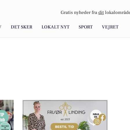
Gratis nyheder fra
dit
lokalområde
V
DET SKER
LOKALT NYT
SPORT
VEJRET