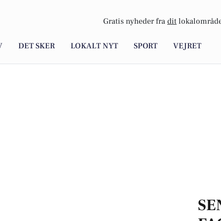
Gratis nyheder fra
dit
lokalområde
V
DET SKER
LOKALT NYT
SPORT
VEJRET
SE