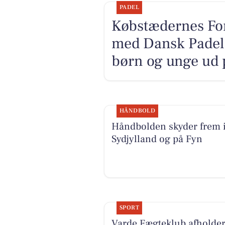
PADEL
Købstædernes For
med Dansk Padel F
børn og unge ud 
HÅNDBOLD
Håndbolden skyder frem 
Sydjylland og på Fyn
SPORT
Varde Fægteklub afholder