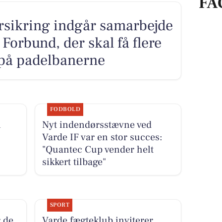
FA
sikring indgår samarbejde
orbund, der skal få flere
på padelbanerne
FODBOLD
i
Nyt indendørsstævne ved
Varde IF var en stor succes:
"Quantec Cup vender helt
sikkert tilbage"
SPORT
 de
Varde fægteklub inviterer