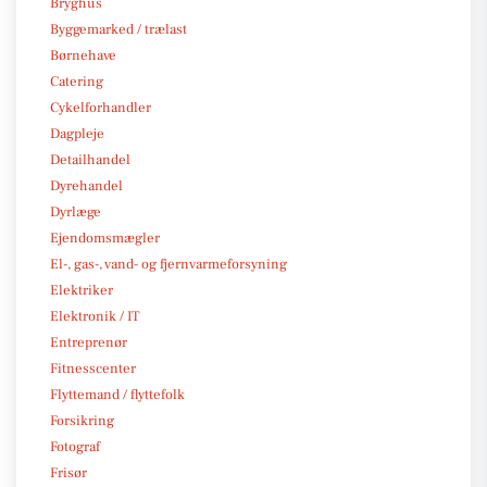
Bryghus
Byggemarked / trælast
Børnehave
Catering
Cykelforhandler
Dagpleje
Detailhandel
Dyrehandel
Dyrlæge
Ejendomsmægler
El-, gas-, vand- og fjernvarmeforsyning
Elektriker
Elektronik / IT
Entreprenør
Fitnesscenter
Flyttemand / flyttefolk
Forsikring
Fotograf
Frisør