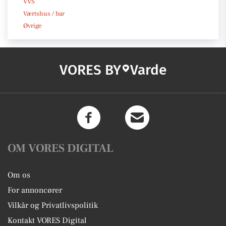
VVS
Værtshus / bar
Øvrige
VORES BY
Varde
OM VORES DIGITAL
Om os
For annoncører
Vilkår og Privatlivspolitik
Kontakt VORES Digital