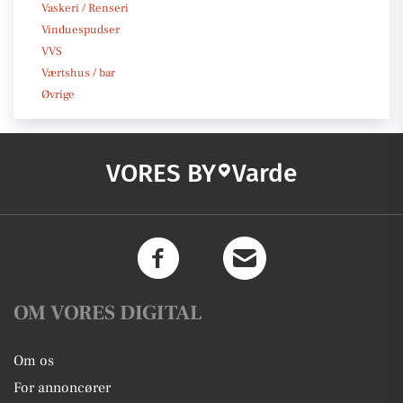
Vaskeri / Renseri
Vinduespudser
VVS
Værtshus / bar
Øvrige
VORES BY
Varde
OM VORES DIGITAL
Om os
For annoncører