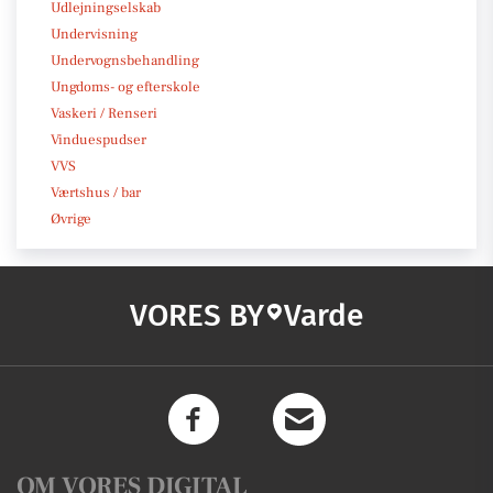
Udlejningselskab
Undervisning
Undervognsbehandling
Ungdoms- og efterskole
Vaskeri / Renseri
Vinduespudser
VVS
Værtshus / bar
Øvrige
VORES BY
Varde
OM VORES DIGITAL