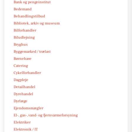
Bank og pengeinstitut
Bedemand
Behandlingstilbud
Bibliotek, arkiv og museum
Bilforhandler
Biludlejning
Bryghus
Byggemarked / trælast
Børnehave
Catering
Cykelforhandler
Dagpleje
Detailhandel
Dyrehandel
Dyrlæge
Ejendomsmægler
El-, gas-, vand- og fjernvarmeforsyning
Elektriker
Elektronik / IT