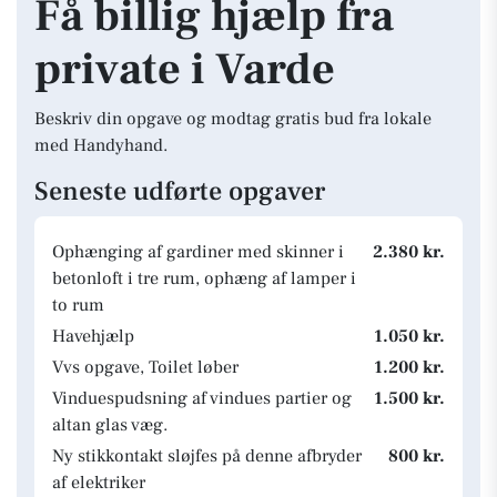
Få billig hjælp fra
private i Varde
Beskriv din opgave og modtag gratis bud fra lokale
med Handyhand.
Seneste udførte opgaver
Ophænging af gardiner med skinner i
2.380 kr.
betonloft i tre rum, ophæng af lamper i
to rum
Havehjælp
1.050 kr.
Vvs opgave, Toilet løber
1.200 kr.
Vinduespudsning af vindues partier og
1.500 kr.
altan glas væg.
Ny stikkontakt sløjfes på denne afbryder
800 kr.
af elektriker