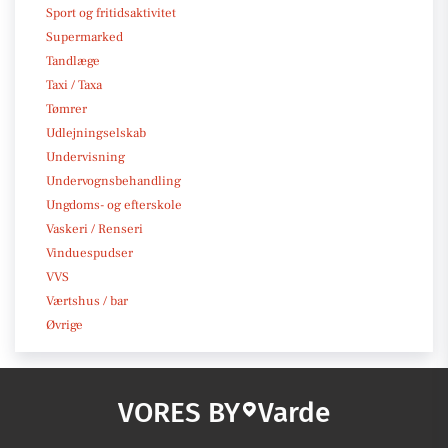
Sport og fritidsaktivitet
Supermarked
Tandlæge
Taxi / Taxa
Tømrer
Udlejningselskab
Undervisning
Undervognsbehandling
Ungdoms- og efterskole
Vaskeri / Renseri
Vinduespudser
VVS
Værtshus / bar
Øvrige
VORES BY
Varde