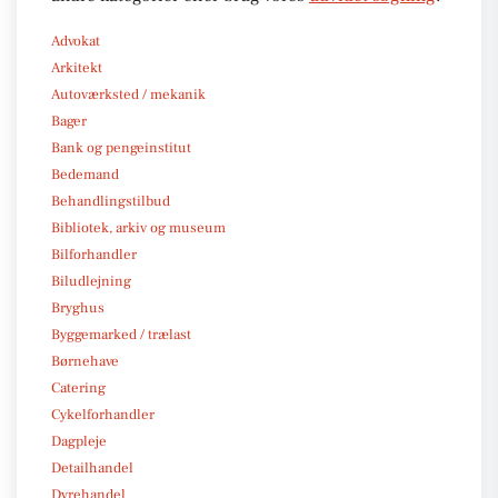
Advokat
Arkitekt
Autoværksted / mekanik
Bager
Bank og pengeinstitut
Bedemand
Behandlingstilbud
Bibliotek, arkiv og museum
Bilforhandler
Biludlejning
Bryghus
Byggemarked / trælast
Børnehave
Catering
Cykelforhandler
Dagpleje
Detailhandel
Dyrehandel