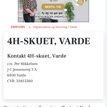
4H-skuet, Varde
ERHVERV
Organisation og forening i Varde
4H-SKUET, VARDE
Kontakt 4H-skuet, Varde
c/o. Per Mikkelsen
J C Jensensvej 3 A
6800 Varde
CVR: 33815360