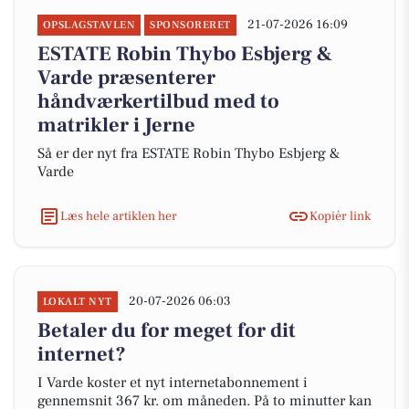
21-07-2026 16:09
OPSLAGSTAVLEN
SPONSORERET
ESTATE Robin Thybo Esbjerg &
Varde præsenterer
håndværkertilbud med to
matrikler i Jerne
Så er der nyt fra ESTATE Robin Thybo Esbjerg &
Varde
Læs hele artiklen her
Kopiér link
20-07-2026 06:03
LOKALT NYT
Betaler du for meget for dit
internet?
I Varde koster et nyt internetabonnement i
gennemsnit 367 kr. om måneden. På to minutter kan