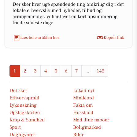
Der sker hver uge spændende ting omkring dig i det
lokale erhvervsliv med nyheder, tilbud og
arrangementer. Vi har lavet en kort opsummering
fra de seneste dage
Læs hele artiklen her
Kopiér link
1
2
3
4
5
6
7
...
145
Det sker
Lokalt nyt
Erhvervsprofil
Mindeord
Lykønskning
Fakta om
Opslagstavlen
Husstand
Krop & Sundhed
Mød dine naboer
Sport
Boligmarked
Dagligvarer
Biler