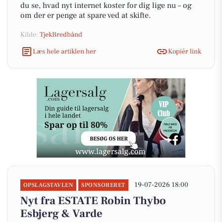
du se, hvad nyt internet koster for dig lige nu – og
om der er penge at spare ved at skifte.
Kilde:
TjekBredbånd
Læs hele artiklen her
Kopiér link
19-07-2026 18:00
OPSLAGSTAVLEN
SPONSORERET
Nyt fra ESTATE Robin Thybo
Esbjerg & Varde