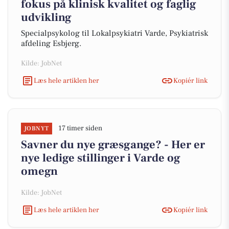
fokus på klinisk kvalitet og faglig
udvikling
Specialpsykolog til Lokalpsykiatri Varde, Psykiatrisk
afdeling Esbjerg.
Kilde: JobNet
Læs hele artiklen her
Kopiér link
17 timer siden
JOBNYT
Savner du nye græsgange? - Her er
nye ledige stillinger i Varde og
omegn
Kilde: JobNet
Læs hele artiklen her
Kopiér link