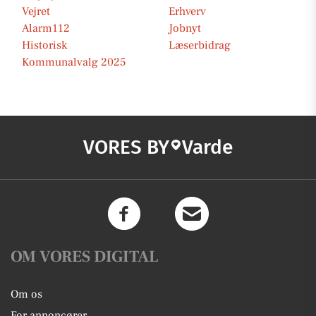
Vejret
Erhverv
Alarm112
Jobnyt
Historisk
Læserbidrag
Kommunalvalg 2025
VORES BY
Varde
OM VORES DIGITAL
Om os
For annoncører