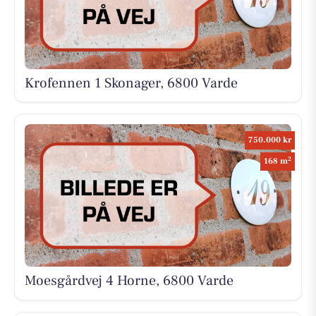
Krofennen 1 Skonager, 6800 Varde
750.000 kr
2
168 m
Moesgårdvej 4 Horne, 6800 Varde