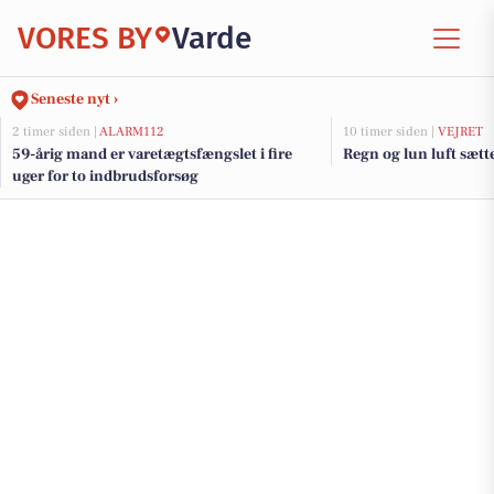
VORES BY
Varde
Seneste nyt ›
2 timer siden |
ALARM112
10 timer siden |
VEJRET
59-årig mand er varetægtsfængslet i fire
Regn og lun luft sæt
uger for to indbrudsforsøg