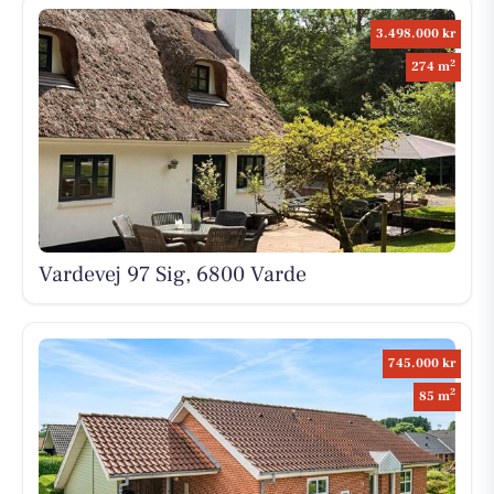
3.498.000 kr
2
274 m
Vardevej 97 Sig, 6800 Varde
745.000 kr
2
85 m