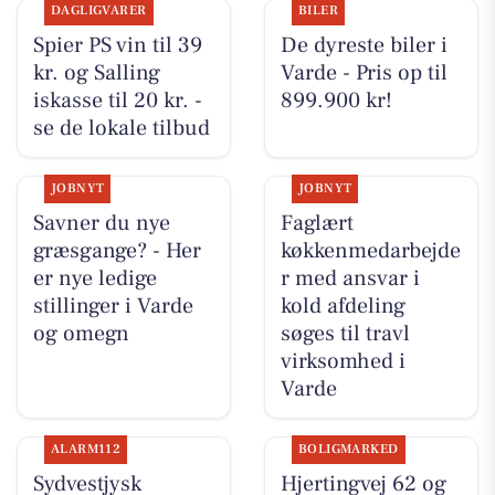
DAGLIGVARER
BILER
Spier PS vin til 39
De dyreste biler i
kr. og Salling
Varde - Pris op til
iskasse til 20 kr. -
899.900 kr!
se de lokale tilbud
JOBNYT
JOBNYT
Savner du nye
Faglært
græsgange? - Her
køkkenmedarbejde
er nye ledige
r med ansvar i
stillinger i Varde
kold afdeling
og omegn
søges til travl
virksomhed i
Varde
ALARM112
BOLIGMARKED
Sydvestjysk
Hjertingvej 62 og