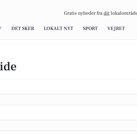
Gratis nyheder fra
dit
lokalområde
V
DET SKER
LOKALT NYT
SPORT
VEJRET
ide