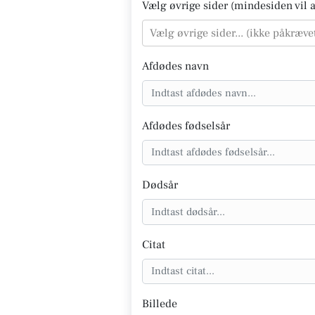
Vælg øvrige sider (mindesiden vil al
Vælg øvrige sider... (ikke påkræve
Afdødes navn
Afdødes fødselsår
Dødsår
Citat
Billede