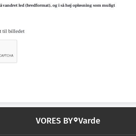
på vandret led (bredformat), og i så høj opløsning som muligt
 til billedet
VORES BY
Varde