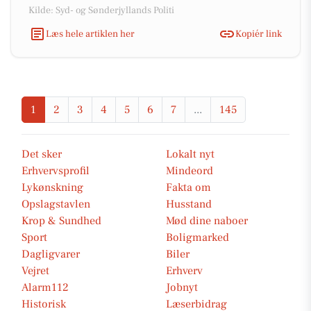
Kilde: Syd- og Sønderjyllands Politi
Læs hele artiklen her
Kopiér link
1
2
3
4
5
6
7
...
145
Det sker
Lokalt nyt
Erhvervsprofil
Mindeord
Lykønskning
Fakta om
Opslagstavlen
Husstand
Krop & Sundhed
Mød dine naboer
Sport
Boligmarked
Dagligvarer
Biler
Vejret
Erhverv
Alarm112
Jobnyt
Historisk
Læserbidrag