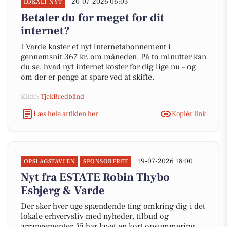
20-07-2026 06:03
LOKALT NYT
Betaler du for meget for dit
internet?
I Varde koster et nyt internetabonnement i
gennemsnit 367 kr. om måneden. På to minutter kan
du se, hvad nyt internet koster for dig lige nu – og
om der er penge at spare ved at skifte.
Kilde:
TjekBredbånd
Læs hele artiklen her
Kopiér link
19-07-2026 18:00
OPSLAGSTAVLEN
SPONSORERET
Nyt fra ESTATE Robin Thybo
Esbjerg & Varde
Der sker hver uge spændende ting omkring dig i det
lokale erhvervsliv med nyheder, tilbud og
arrangementer. Vi har lavet en kort opsummering