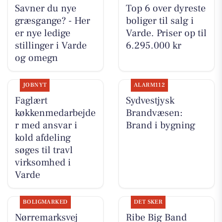
Savner du nye
Top 6 over dyreste
græsgange? - Her
boliger til salg i
er nye ledige
Varde. Priser op til
stillinger i Varde
6.295.000 kr
og omegn
JOBNYT
ALARM112
Faglært
Sydvestjysk
køkkenmedarbejde
Brandvæsen:
r med ansvar i
Brand i bygning
kold afdeling
søges til travl
virksomhed i
Varde
BOLIGMARKED
DET SKER
Nørremarksvej
Ribe Big Band