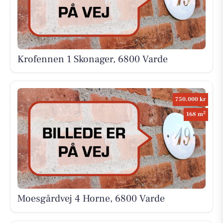
Krofennen 1 Skonager, 6800 Varde
750.000 kr
2
168 m
Moesgårdvej 4 Horne, 6800 Varde