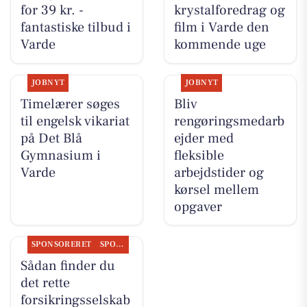
for 39 kr. -
krystalforedrag og
fantastiske tilbud i
film i Varde den
Varde
kommende uge
JOBNYT
JOBNYT
Timelærer søges
Bliv
til engelsk vikariat
rengøringsmedarb
på Det Blå
ejder med
Gymnasium i
fleksible
Varde
arbejdstider og
kørsel mellem
opgaver
SPONSORERET
SPONSORERET INDHOLD
Sådan finder du
det rette
forsikringsselskab