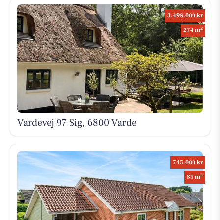
3.498.000 kr
2
274 m
Vardevej 97 Sig, 6800 Varde
745.000 kr
2
85 m