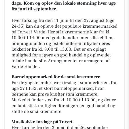
dage. Kom og oplev den lokale stemning hver uge
fra juni til september.
Hver torsdag fra den 11. juni til den 27. august (uge
24-35) kan du opleve det populære kræmmermarked
på Torvet i Varde. Her står kræmmerne klar fra kl.
10.00 til 14.00 med gode handler, mens fiskebilen,
honningmanden og ostehandleren tilbyder deres
lækkerier fra kl. 8.00 til 13.00. Det er en oplagt
mulighed for at gøre en god handel og opleve det
lokale handelsliv. Arrangementet er arrangeret af
Varde Handel.
Børneloppemarked for de små kræmmere
For de yngste er der hver tirsdag i sommerferien, fra
uge 27 til 32, et stort børneloppemarked, hvor
børnene kan prøve kræfter som kræmmere.
Markedet finder sted fra kl. 10.00 til 13.00, og det er
en fantastisk mulighed for at gøre en god handel og
støtte de små kræmmere.
Musikalske lørdage på Torvet
Hver lørdag fra den 2. maj til den 26. september