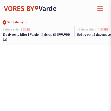
VORES BY
Varde
Seneste nyt ›
9 timer siden |
BILER
16 timer siden |
VEJRET
De dyreste biler i Varde - Pris op til 899.900
Sol og ro på dagens ve
kr!