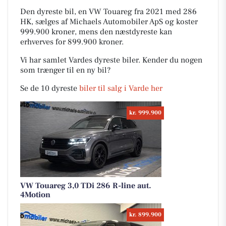
Den dyreste bil, en VW Touareg fra 2021 med 286
HK, sælges af Michaels Automobiler ApS og koster
999.900 kroner, mens den næstdyreste kan
erhverves for 899.900 kroner.
Vi har samlet Vardes dyreste biler. Kender du nogen
som trænger til en ny bil?
Se de 10 dyreste
biler til salg i Varde her
kr. 999.900
VW Touareg 3,0 TDi 286 R-line aut.
4Motion
kr. 899.900