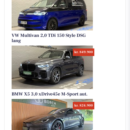
VW Multivan 2,0 TDi 150 Style DSG
lang
kr. 849.900
BMW X5 3,0 xDrive45e M-Sport aut.
kr. 824.900