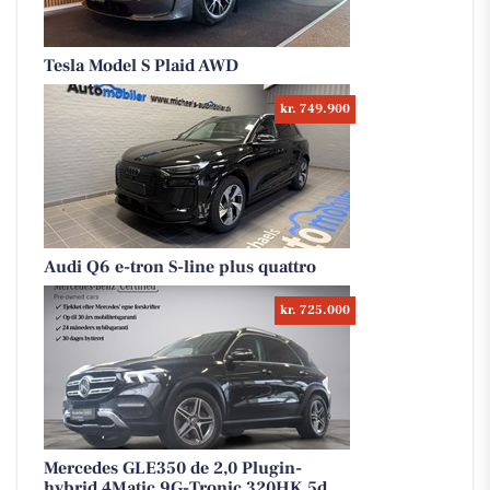
Tesla Model S Plaid AWD
kr. 749.900
Audi Q6 e-tron S-line plus quattro
kr. 725.000
Mercedes GLE350 de 2,0 Plugin-
hybrid 4Matic 9G-Tronic 320HK 5d