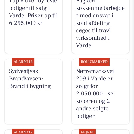
Top 6 over dyreste
Faglært
boliger til salg i
køkkenmedarbejde
Varde. Priser op til
r med ansvar i
6.295.000 kr
kold afdeling
søges til travl
virksomhed i
Varde
ALARM112
BOLIGMARKED
Sydvestjysk
Nørremarksvej
Brandvæsen:
209 i Varde er
Brand i bygning
solgt for
2.050.000 - se
køberen og 2
andre solgte
boliger
ALARM112
VEJRET