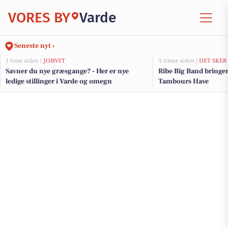
VORES BY
Varde
Seneste nyt ›
1 time siden |
JOBNYT
3 timer siden |
DET SKER
Savner du nye græsgange? - Her er nye
Ribe Big Band bringe
ledige stillinger i Varde og omegn
Tambours Have