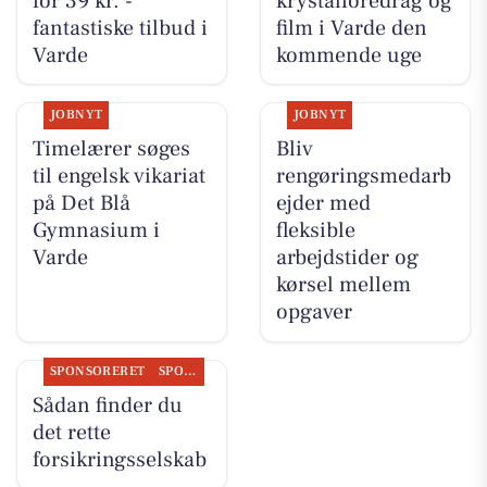
for 39 kr. -
krystalforedrag og
fantastiske tilbud i
film i Varde den
Varde
kommende uge
JOBNYT
JOBNYT
Timelærer søges
Bliv
til engelsk vikariat
rengøringsmedarb
på Det Blå
ejder med
Gymnasium i
fleksible
Varde
arbejdstider og
kørsel mellem
opgaver
SPONSORERET
SPONSORERET INDHOLD
Sådan finder du
det rette
forsikringsselskab