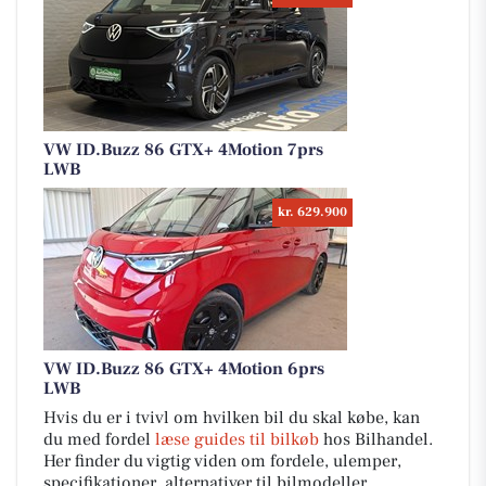
VW ID.Buzz 86 GTX+ 4Motion 7prs
LWB
kr. 629.900
VW ID.Buzz 86 GTX+ 4Motion 6prs
LWB
Hvis du er i tvivl om hvilken bil du skal købe, kan
du med fordel
læse guides til bilkøb
hos Bilhandel.
Her finder du vigtig viden om fordele, ulemper,
specifikationer, alternativer til bilmodeller,