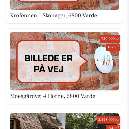
Krofennen 1 Skonager, 6800 Varde
750.000 kr
2
168 m
Moesgårdvej 4 Horne, 6800 Varde
3.498.000 kr
2
274 m