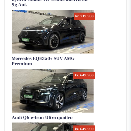
9g Aut.
kr. 719.900
Mercedes EQE350+ SUV AMG
Premium
kr. 649.900
Audi Q6 e-tron Ultra quattro
kr. 649.900