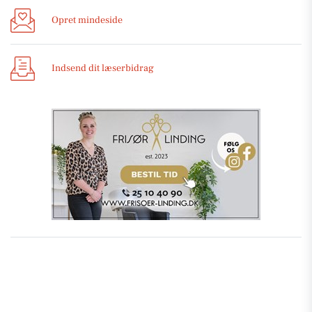
Opret mindeside
Indsend dit læserbidrag