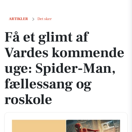
Få et glimt af Vardes kommende uge: Spider-Man, fællessang og rosk
ARTIKLER
Det sker
Få et glimt af
Vardes kommende
uge: Spider-Man,
fællessang og
roskole