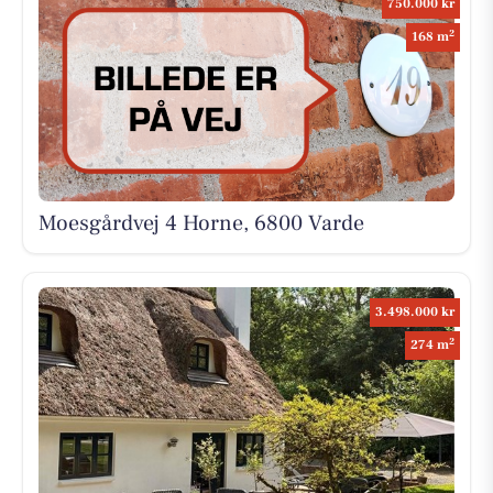
750.000 kr
2
168 m
Moesgårdvej 4 Horne, 6800 Varde
3.498.000 kr
2
274 m