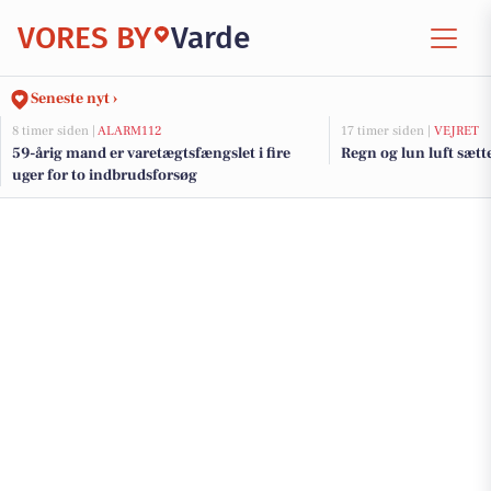
VORES BY
Varde
Seneste nyt ›
8 timer siden |
ALARM112
17 timer siden |
VEJRET
59-årig mand er varetægtsfængslet i fire
Regn og lun luft sæt
uger for to indbrudsforsøg