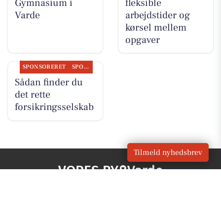
Gymnasium i
fleksible
Varde
arbejdstider og
kørsel mellem
opgaver
SPONSORERET
SPONSORERET INDHOLD
Sådan finder du
det rette
forsikringsselskab
Tilmeld nyhedsbrev
VORES BY
Varde