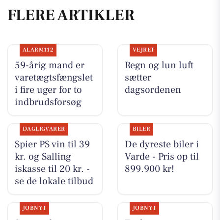
FLERE ARTIKLER
ALARM112
VEJRET
59-årig mand er
Regn og lun luft
varetægtsfængslet
sætter
i fire uger for to
dagsordenen
indbrudsforsøg
DAGLIGVARER
BILER
Spier PS vin til 39
De dyreste biler i
kr. og Salling
Varde - Pris op til
iskasse til 20 kr. -
899.900 kr!
se de lokale tilbud
JOBNYT
JOBNYT