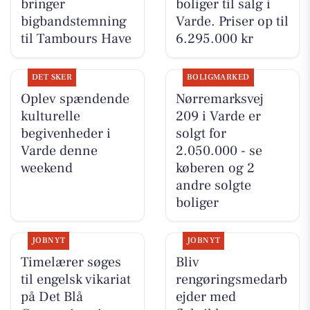
bringer
boliger til salg i
bigbandstemning
Varde. Priser op til
til Tambours Have
6.295.000 kr
DET SKER
BOLIGMARKED
Oplev spændende
Nørremarksvej
kulturelle
209 i Varde er
begivenheder i
solgt for
Varde denne
2.050.000 - se
weekend
køberen og 2
andre solgte
boliger
JOBNYT
JOBNYT
Timelærer søges
Bliv
til engelsk vikariat
rengøringsmedarb
på Det Blå
ejder med