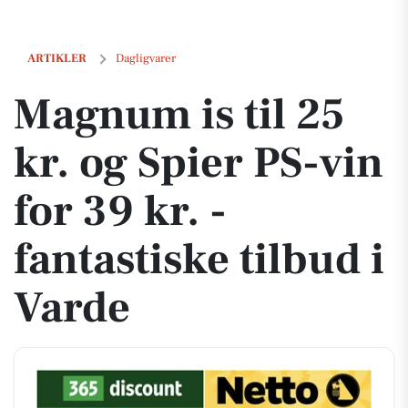
Magnum is til 25 kr. og Spier PS-vin for 39 kr. - fantastiske tilbud i Va
ARTIKLER
Dagligvarer
Magnum is til 25
kr. og Spier PS-vin
for 39 kr. -
fantastiske tilbud i
Varde