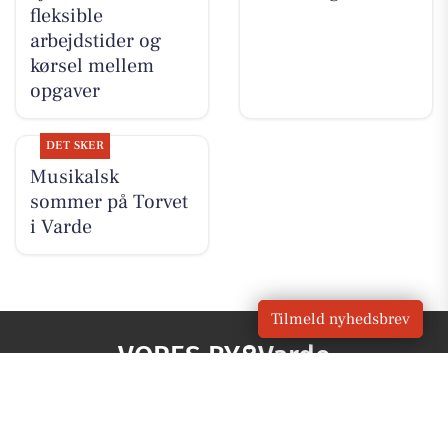
fleksible
arbejdstider og
kørsel mellem
opgaver
DET SKER
Musikalsk
sommer på Torvet
i Varde
Tilmeld nyhedsbrev
VORES BY
Varde