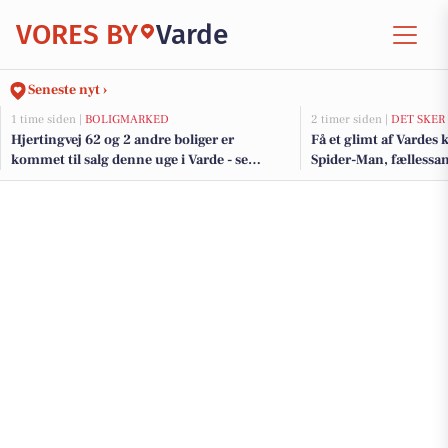
VORES BY
Varde
Seneste nyt ›
1 time siden |
BOLIGMARKED
2 timer siden |
DET SKER
Hjertingvej 62 og 2 andre boliger er
Få et glimt af Varde
kommet til salg denne uge i Varde - se
Spider-Man, fællessa
boligerne her.