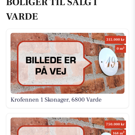
BOLIGER TIL SALG I
VARDE
315.000 kr
2
0 m
Krofennen 1 Skonager, 6800 Varde
750.000 kr
2
168 m