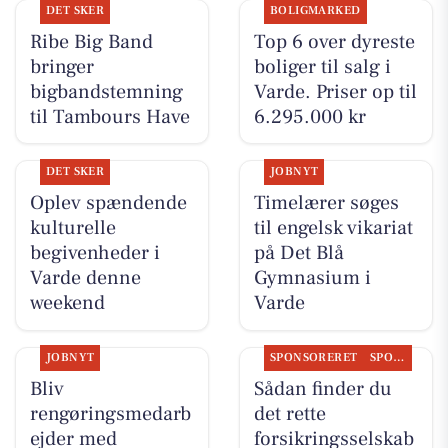
DET SKER
BOLIGMARKED
Ribe Big Band
Top 6 over dyreste
bringer
boliger til salg i
bigbandstemning
Varde. Priser op til
til Tambours Have
6.295.000 kr
DET SKER
JOBNYT
Oplev spændende
Timelærer søges
kulturelle
til engelsk vikariat
begivenheder i
på Det Blå
Varde denne
Gymnasium i
weekend
Varde
JOBNYT
SPONSORERET
SPONSORERET INDHOLD
Bliv
Sådan finder du
rengøringsmedarb
det rette
ejder med
forsikringsselskab