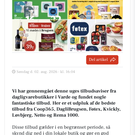
Del artikel
Søndag d. 02. aug. 2026 - kl. 16:04
Vi har gennemgået denne uges tilbudsaviser fra
dagligvarebutikker i Varde og fundet nogle
fantastiske tilbud. Her er et udpluk af de bedste
tilbud fra Coop365, DagliBrugsen, Føtex, Kvickly,
Løvbjerg, Netto og Rema 1000.
Disse tilbud gælder i en begrænset periode, så
skynd dig ned i din lokale butik og gør en god