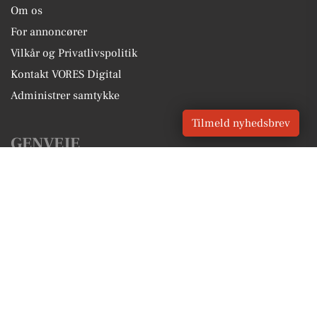
Om os
For annoncører
Vilkår og Privatlivspolitik
Kontakt VORES Digital
Administrer samtykke
Tilmeld nyhedsbrev
GENVEJE
Seneste nyt fra Varde
Vores lokale erhverv
Kalenderen for Varde
Fakta om Varde
Erhvervsartikler
Varde Kommune
Få en gratis salgsvurdering