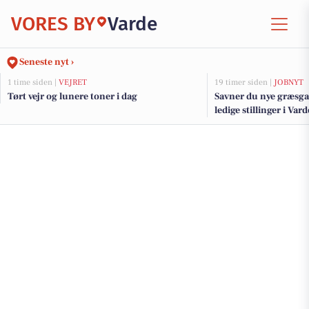
VORES BY
Varde
Seneste nyt ›
1 time siden |
VEJRET
19 timer siden |
JOBNYT
Tørt vejr og lunere toner i dag
Savner du nye græsga
ledige stillinger i Va