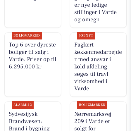
er nye ledige
stillinger i Varde
og omegn
BOLIGMARKED
JOBNYT
Top 6 over dyreste
Faglært
boliger til salg i
køkkenmedarbejde
Varde. Priser op til
r med ansvar i
6.295.000 kr
kold afdeling
søges til travl
virksomhed i
Varde
ALARM112
BOLIGMARKED
Sydvestjysk
Nørremarksvej
Brandvæsen:
209 i Varde er
Brand i bygning
solgt for