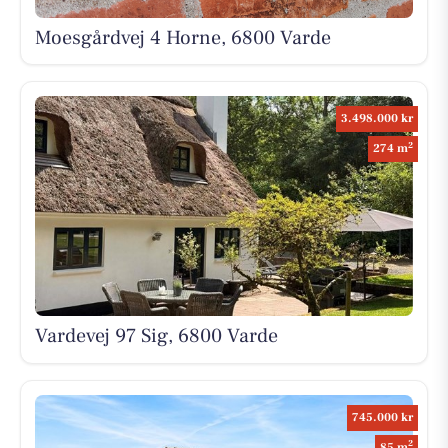
Moesgårdvej 4 Horne, 6800 Varde
3.498.000 kr
2
274 m
Vardevej 97 Sig, 6800 Varde
745.000 kr
2
85 m