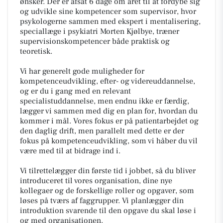
ønsker. Der er afsat 6 dage om året til at fordybe sig
og udvikle sine kompetencer som supervisor, hvor
psykologerne sammen med ekspert i mentalisering,
speciallæge i psykiatri Morten Kjølbye, træner
supervisionskompetencer både praktisk og
teoretisk.
Vi har generelt gode muligheder for
kompetenceudvikling, efter- og videreuddannelse,
og er du i gang med en relevant
specialistuddannelse, men endnu ikke er færdig,
lægger vi sammen med dig en plan for, hvordan du
kommer i mål. Vores fokus er på patientarbejdet og
den daglig drift, men parallelt med dette er der
fokus på kompetenceudvikling, som vi håber du vil
være med til at bidrage ind i.
Vi tilrettelægger din første tid i jobbet, så du bliver
introduceret til vores organisation, dine nye
kollegaer og de forskellige roller og opgaver, som
løses på tværs af faggrupper. Vi planlægger din
introduktion svarende til den opgave du skal løse i
og med organisationen.