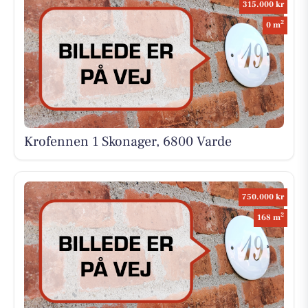
315.000 kr
2
0 m
Krofennen 1 Skonager, 6800 Varde
750.000 kr
2
168 m