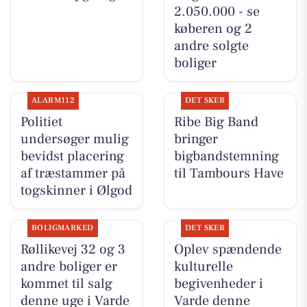
2.050.000 - se
køberen og 2
andre solgte
boliger
ALARM112
DET SKER
Politiet
Ribe Big Band
undersøger mulig
bringer
bevidst placering
bigbandstemning
af træstammer på
til Tambours Have
togskinner i Ølgod
BOLIGMARKED
DET SKER
Røllikevej 32 og 3
Oplev spændende
andre boliger er
kulturelle
kommet til salg
begivenheder i
denne uge i Varde
Varde denne