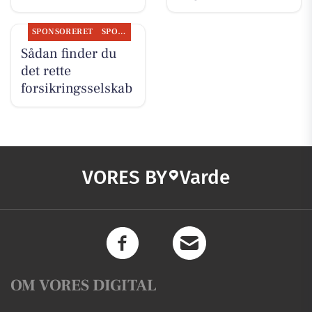
SPONSORERET
SPONSORERET INDHOLD
Sådan finder du
det rette
forsikringsselskab
VORES BY
Varde
OM VORES DIGITAL