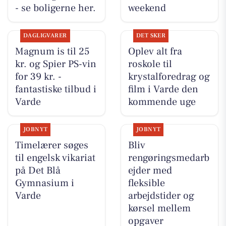
- se boligerne her.
weekend
DAGLIGVARER
DET SKER
Magnum is til 25
Oplev alt fra
kr. og Spier PS-vin
roskole til
for 39 kr. -
krystalforedrag og
fantastiske tilbud i
film i Varde den
Varde
kommende uge
JOBNYT
JOBNYT
Timelærer søges
Bliv
til engelsk vikariat
rengøringsmedarb
på Det Blå
ejder med
Gymnasium i
fleksible
Varde
arbejdstider og
kørsel mellem
opgaver