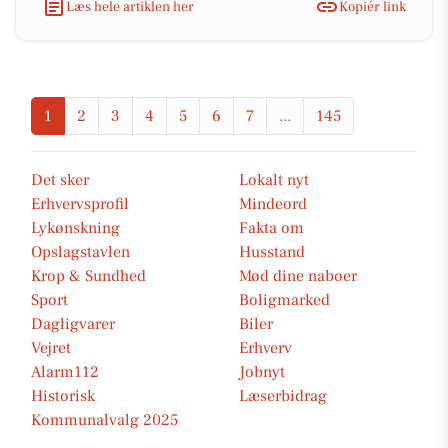
Læs hele artiklen her
Kopiér link
1
2
3
4
5
6
7
...
145
Det sker
Lokalt nyt
Erhvervsprofil
Mindeord
Lykønskning
Fakta om
Opslagstavlen
Husstand
Krop & Sundhed
Mød dine naboer
Sport
Boligmarked
Dagligvarer
Biler
Vejret
Erhverv
Alarm112
Jobnyt
Historisk
Læserbidrag
Kommunalvalg 2025