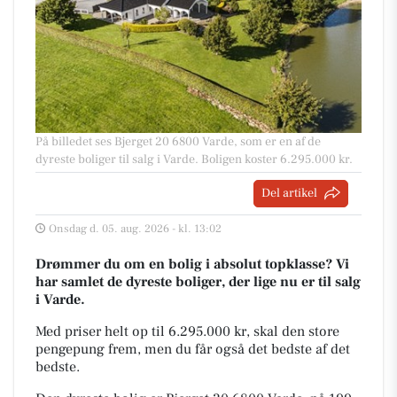
På billedet ses Bjerget 20 6800 Varde, som er en af de
dyreste boliger til salg i Varde. Boligen koster 6.295.000 kr.
Del artikel
Onsdag d. 05. aug. 2026 - kl. 13:02
Drømmer du om en bolig i absolut topklasse? Vi
har samlet de dyreste boliger, der lige nu er til salg
i Varde.
Med priser helt op til 6.295.000 kr, skal den store
pengepung frem, men du får også det bedste af det
bedste.