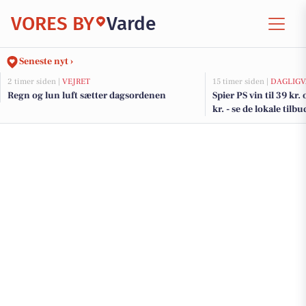
VORES BY
Varde
Seneste nyt ›
2 timer siden |
VEJRET
15 timer siden |
DAGLIGV
Regn og lun luft sætter dagsordenen
Spier PS vin til 39 kr. 
kr. - se de lokale tilbu