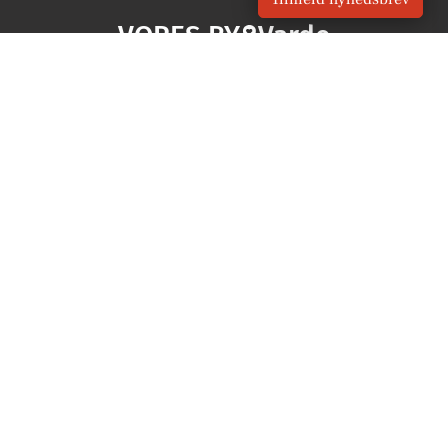
VORES BY
Varde
OM VORES DIGITAL
Om os
For annoncører
Vilkår og Privatlivspolitik
Kontakt VORES Digital
Administrer samtykke
GENVEJE