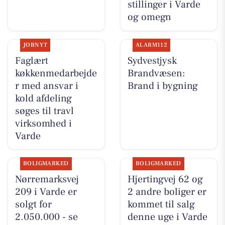
stillinger i Varde
og omegn
JOBNYT
ALARM112
Faglært
Sydvestjysk
køkkenmedarbejde
Brandvæsen:
r med ansvar i
Brand i bygning
kold afdeling
søges til travl
virksomhed i
Varde
BOLIGMARKED
BOLIGMARKED
Nørremarksvej
Hjertingvej 62 og
209 i Varde er
2 andre boliger er
solgt for
kommet til salg
2.050.000 - se
denne uge i Varde