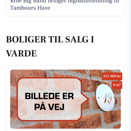
Ribe Big Band bringer bigbandstemning til
Tambours Have
BOLIGER TIL SALG I
VARDE
315.000 kr
2
0 m