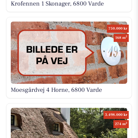
Krofennen 1 Skonager, 6800 Varde
750.000 kr
2
168 m
Moesgårdvej 4 Horne, 6800 Varde
3.498.000 kr
2
274 m