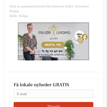
Data er automatisk hentet fra eksterne kilder, herunder
Boliga.
Kilde: Boliga
Få lokale nyheder GRATIS
Email
Tilmeld