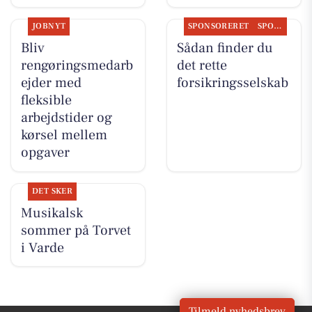
JOBNYT
SPONSORERET
SPONSORERET INDHOLD
Bliv
Sådan finder du
rengøringsmedarb
det rette
ejder med
forsikringsselskab
fleksible
arbejdstider og
kørsel mellem
opgaver
DET SKER
Musikalsk
sommer på Torvet
i Varde
Tilmeld nyhedsbrev