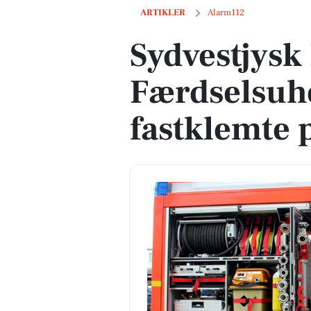
Sydvestjysk Brandvæsen: Færdselsuhe
ARTIKLER
Alarm112
Sydvestjys
Færdselsuh
fastklemte 