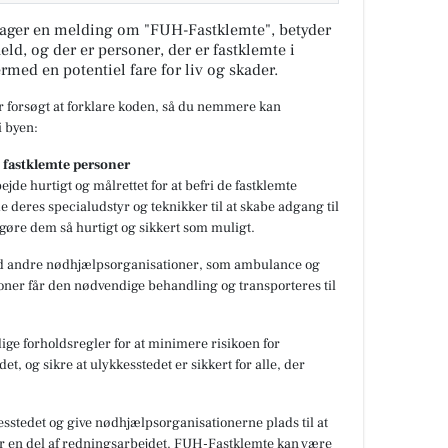
ager en melding om "FUH-Fastklemte", betyder
eld, og der er personer, der er fastklemte i
ermed en potentiel fare for liv og skader.
ar forsøgt at forklare koden, så du nemmere kan
 byen:
fastklemte personer
ejde hurtigt og målrettet for at befri de fastklemte
e deres specialudstyr og teknikker til at skabe adgang til
igøre dem så hurtigt og sikkert som muligt.
d andre nødhjælpsorganisationer, som ambulance og
ersoner får den nødvendige behandling og transporteres til
ge forholdsregler for at minimere risikoen for
, og sikre at ulykkesstedet er sikkert for alle, der
kesstedet og give nødhjælpsorganisationerne plads til at
r en del af redningsarbejdet. FUH-Fastklemte kan være