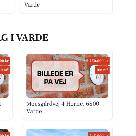
Varde
LG I VARDE
00 kr
750.000 kr
2
2
0 m
168 m
0
Moesgårdvej 4 Horne, 6800
Varde
00 kr
745.000 kr