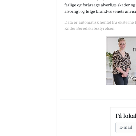
farlige og forårsage alvorlige skader og
alvorligt og følge brandvæsenets anvis
Data er automatisk hentet fra eksterne
Kilde: Beredskabsstyrelsen
Få loka
Email