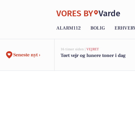
VORES BY
Varde
ALARM112
BOLIG
ERHVER
16 timer siden |
VEJRET
Seneste nyt ›
Tørt vejr og lunere toner i dag