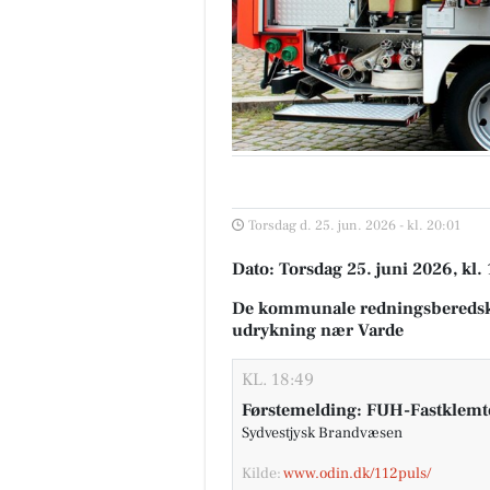
Torsdag d. 25. jun. 2026 - kl. 20:01
Dato: Torsdag 25. juni 2026, kl.
De kommunale redningsberedsk
udrykning nær Varde
KL. 18:49
Førstemelding: FUH-Fastklemte
Sydvestjysk Brandvæsen
Kilde:
www.odin.dk/112puls/