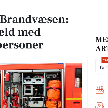
ld med fastklemte personer
k Brandvæsen:
eld med
ME
personer
AR
VE
Tørt