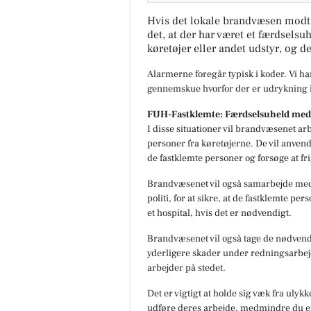
Hvis det lokale brandvæsen modt
det, at der har været et færdselsuh
køretøjer eller andet udstyr, og d
Alarmerne foregår typisk i koder. Vi h
gennemskue hvorfor der er udrykning i
FUH-Fastklemte: Færdselsuheld med 
I disse situationer vil brandvæsenet arb
personer fra køretøjerne. De vil anvend
de fastklemte personer og forsøge at fr
Brandvæsenet vil også samarbejde me
politi, for at sikre, at de fastklemte p
et hospital, hvis det er nødvendigt.
Brandvæsenet vil også tage de nødvendi
yderligere skader under redningsarbejdet
arbejder på stedet.
Det er vigtigt at holde sig væk fra ulyk
udføre deres arbejde, medmindre du e