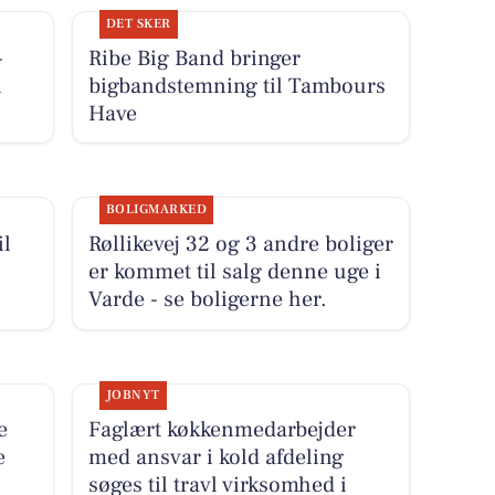
DET SKER
-
Ribe Big Band bringer
i
bigbandstemning til Tambours
Have
BOLIGMARKED
il
Røllikevej 32 og 3 andre boliger
er kommet til salg denne uge i
Varde - se boligerne her.
JOBNYT
e
Faglært køkkenmedarbejder
e
med ansvar i kold afdeling
søges til travl virksomhed i