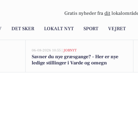
Gratis nyheder fra
dit
lokalområde
V
DET SKER
LOKALT NYT
SPORT
VEJRET
06-08-2026 10:55 |
JOBNYT
Savner du nye græsgange? - Her er nye
ledige stillinger i Varde og omegn