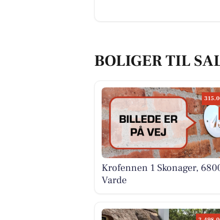
BOLIGER TIL SA
315.0
Krofennen 1 Skonager, 680
Varde
3.498.0