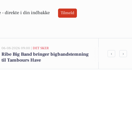
 -
direkte i din indbakke
Tilmeld
06-08-2026 09:00 |
DET SKER
05-08-2026 13:02
‹
›
Ribe Big Band bringer bigbandstemning
Top 6 over dy
til Tambours Have
Priser op til