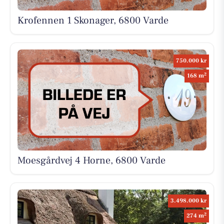
Krofennen 1 Skonager, 6800 Varde
750.000 kr
2
168 m
Moesgårdvej 4 Horne, 6800 Varde
3.498.000 kr
2
274 m