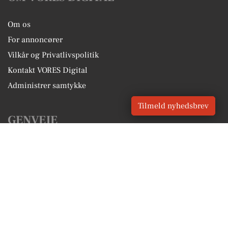
Om os
For annoncører
Vilkår og Privatlivspolitik
Kontakt VORES Digital
Administrer samtykke
Tilmeld nyhedsbrev
GENVEJE
Seneste nyt fra Varde
Vores lokale erhverv
Kalenderen for Varde
Fakta om Varde
Erhvervsartikler
Varde Kommune