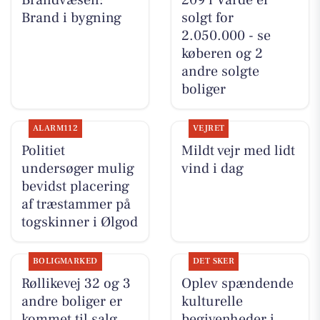
Brand i bygning
solgt for
2.050.000 - se
køberen og 2
andre solgte
boliger
ALARM112
VEJRET
Politiet
Mildt vejr med lidt
undersøger mulig
vind i dag
bevidst placering
af træstammer på
togskinner i Ølgod
BOLIGMARKED
DET SKER
Røllikevej 32 og 3
Oplev spændende
andre boliger er
kulturelle
kommet til salg
begivenheder i