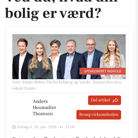
bolig er værd?
Foto: Estate Robin Thybo Esbjerg og Varde. Teamet hos den
lokale Estate.
.
Del artikel
Anders
Houmøller
Thomsen
Besøg virksomheden
Fredag d. 26. jun. 2026 - kl. 13:00