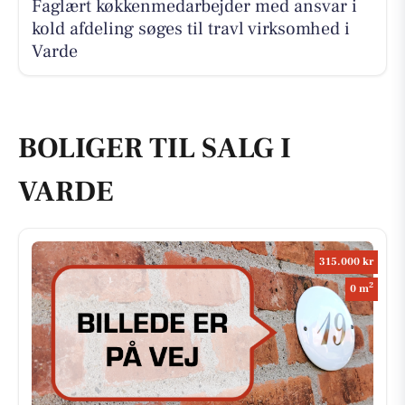
Faglært køkkenmedarbejder med ansvar i
kold afdeling søges til travl virksomhed i
Varde
BOLIGER TIL SALG I
VARDE
315.000 kr
2
0 m