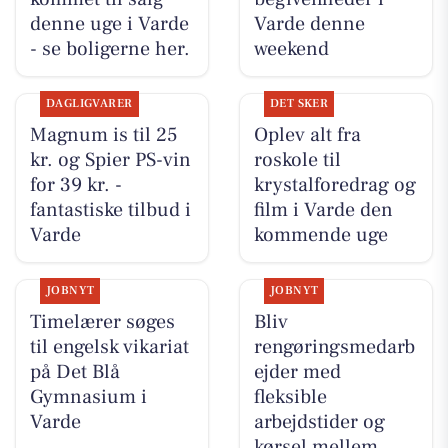
denne uge i Varde
Varde denne
- se boligerne her.
weekend
DAGLIGVARER
DET SKER
Magnum is til 25
Oplev alt fra
kr. og Spier PS-vin
roskole til
for 39 kr. -
krystalforedrag og
fantastiske tilbud i
film i Varde den
Varde
kommende uge
JOBNYT
JOBNYT
Timelærer søges
Bliv
til engelsk vikariat
rengøringsmedarb
på Det Blå
ejder med
Gymnasium i
fleksible
Varde
arbejdstider og
kørsel mellem