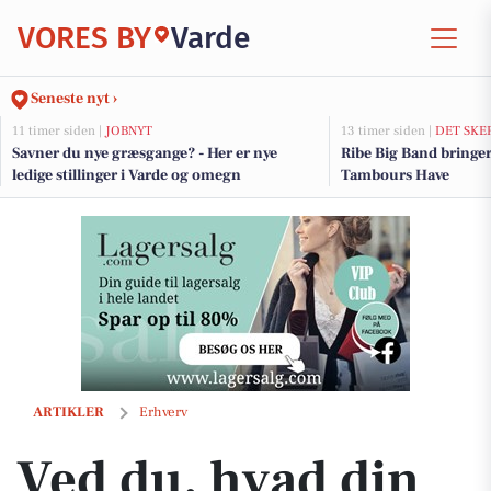
VORES BY
Varde
Seneste nyt ›
11 timer siden |
JOBNYT
13 timer siden |
DET SKE
Savner du nye græsgange? - Her er nye
Ribe Big Band bringe
ledige stillinger i Varde og omegn
Tambours Have
Ved du, hvad din bolig er værd?
ARTIKLER
Erhverv
Ved du, hvad din