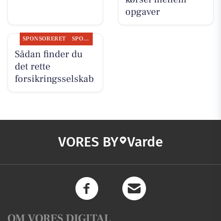
opgaver
SPONSORERET
SPONSORERET INDHOLD
Sådan finder du
det rette
forsikringsselskab
VORES BY
Varde
OM VORES DIGITAL