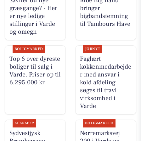
Savner du nye
Ribe Big Band
græsgange? - Her
bringer
er nye ledige
bigbandstemning
stillinger i Varde
til Tambours Have
og omegn
BOLIGMARKED
JOBNYT
Top 6 over dyreste
Faglært
boliger til salg i
køkkenmedarbejde
Varde. Priser op til
r med ansvar i
6.295.000 kr
kold afdeling
søges til travl
virksomhed i
Varde
ALARM112
BOLIGMARKED
Sydvestjysk
Nørremarksvej
Brandvæsen:
209 i Varde er