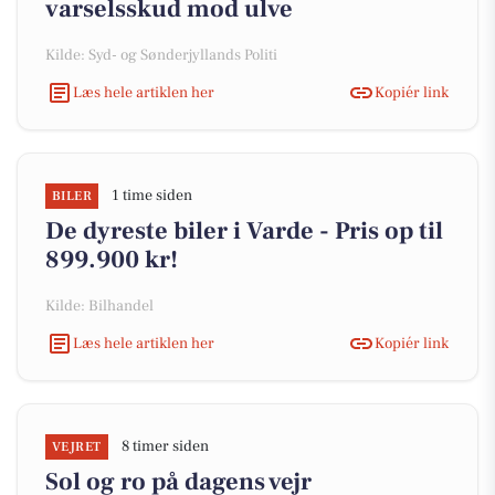
varselsskud mod ulve
Kilde: Syd- og Sønderjyllands Politi
Læs hele artiklen her
Kopiér link
1 time siden
BILER
De dyreste biler i Varde - Pris op til
899.900 kr!
Kilde: Bilhandel
Læs hele artiklen her
Kopiér link
8 timer siden
VEJRET
Sol og ro på dagens vejr