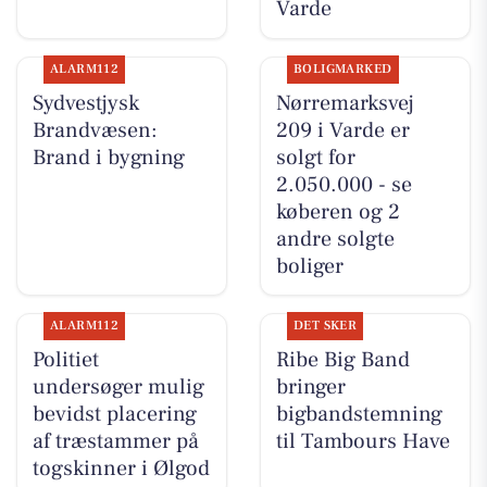
Varde
ALARM112
BOLIGMARKED
Sydvestjysk
Nørremarksvej
Brandvæsen:
209 i Varde er
Brand i bygning
solgt for
2.050.000 - se
køberen og 2
andre solgte
boliger
ALARM112
DET SKER
Politiet
Ribe Big Band
undersøger mulig
bringer
bevidst placering
bigbandstemning
af træstammer på
til Tambours Have
togskinner i Ølgod