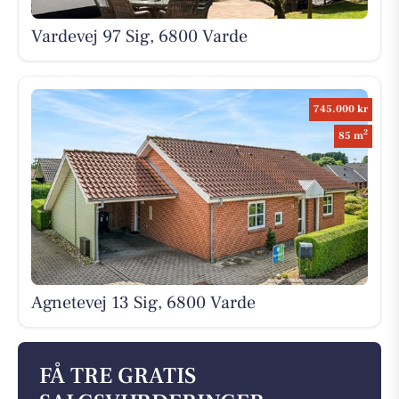
Vardevej 97 Sig, 6800 Varde
745.000 kr
2
85 m
Agnetevej 13 Sig, 6800 Varde
FÅ TRE GRATIS