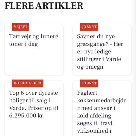
FLERE ARTIKLER
VEJRET
JOBNYT
Tørt vejr og lunere
Savner du nye
toner i dag
græsgange? - Her
er nye ledige
stillinger i Varde
og omegn
BOLIGMARKED
JOBNYT
Top 6 over dyreste
Faglært
boliger til salg i
køkkenmedarbejde
Varde. Priser op til
r med ansvar i
6.295.000 kr
kold afdeling
søges til travl
virksomhed i