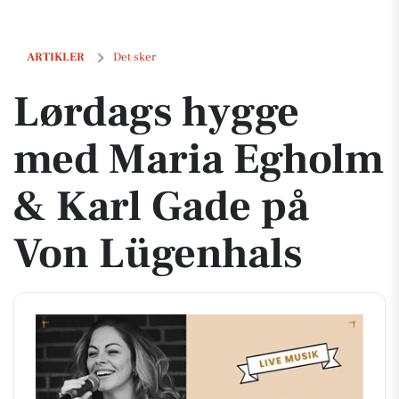
Lørdags hygge med Maria Egholm & Karl Gade på Von Lügenhals
ARTIKLER
Det sker
Lørdags hygge
med Maria Egholm
& Karl Gade på
Von Lügenhals