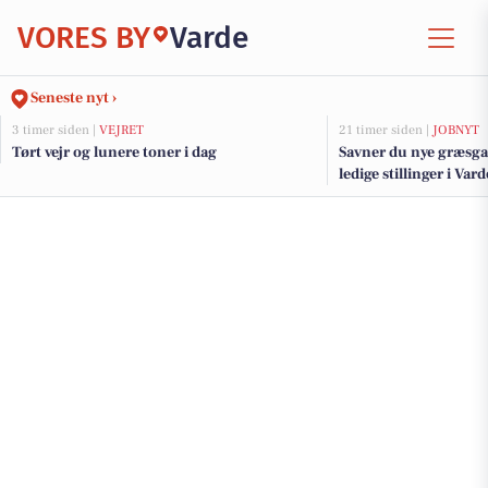
VORES BY
Varde
Seneste nyt ›
3 timer siden |
VEJRET
21 timer siden |
JOBNYT
Tørt vejr og lunere toner i dag
Savner du nye græsga
ledige stillinger i Va