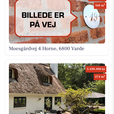
2
168 m
Moesgårdvej 4 Horne, 6800 Varde
3.498.000 kr
2
274 m