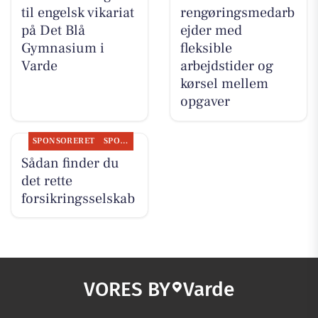
til engelsk vikariat
rengøringsmedarb
på Det Blå
ejder med
Gymnasium i
fleksible
Varde
arbejdstider og
kørsel mellem
opgaver
SPONSORERET
SPONSORERET INDHOLD
Sådan finder du
det rette
forsikringsselskab
VORES BY
Varde