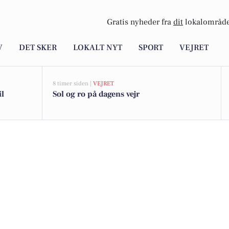
Gratis nyheder fra
dit
lokalområde
V
DET SKER
LOKALT NYT
SPORT
VEJRET
8 timer siden |
VEJRET
il
Sol og ro på dagens vejr