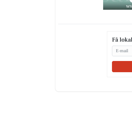
Få loka
Email