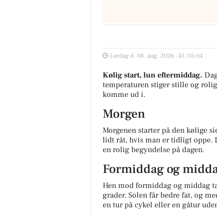
Lørdag d. 08. aug. 2026 - kl. 05:04
Kølig start, lun eftermiddag.
Dag
temperaturen stiger stille og rolig
komme ud i.
Morgen
Morgenen starter på den kølige s
lidt råt, hvis man er tidligt oppe.
en rolig begyndelse på dagen.
Formiddag og midd
Hen mod formiddag og middag tag
grader. Solen får bedre fat, og me
en tur på cykel eller en gåtur ud