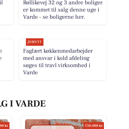
il
Røllikevej 32 og 3 andre boliger
er kommet til salg denne uge i
Varde - se boligerne her.
JOBNYT
e
Faglært køkkenmedarbejder
e
med ansvar i kold afdeling
søges til travl virksomhed i
Varde
LG I VARDE
00 kr
750.000 kr