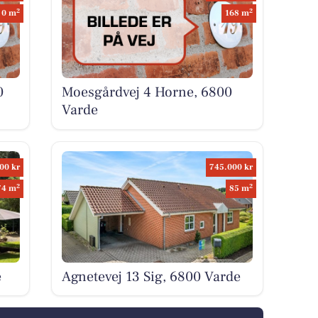
2
2
0 m
168 m
0
Moesgårdvej 4 Horne, 6800
Varde
00 kr
745.000 kr
2
2
74 m
85 m
e
Agnetevej 13 Sig, 6800 Varde