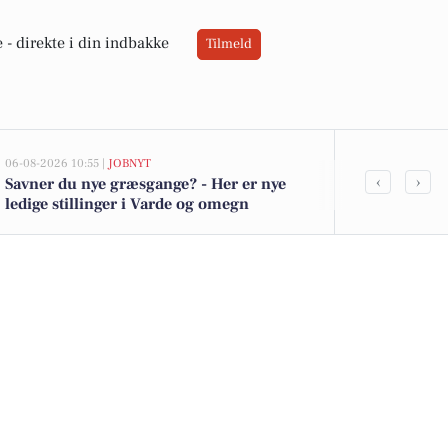
 -
direkte i din indbakke
Tilmeld
06-08-2026 10:55 |
JOBNYT
06-08-2026 09:0
‹
›
Savner du nye græsgange? - Her er nye
Ribe Big Ba
ledige stillinger i Varde og omegn
til Tambour