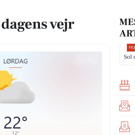
 dagens vejr
ME
AR
VE
Sol 