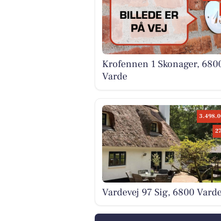
Krofennen 1 Skonager, 680
Varde
3.498.0
2
Vardevej 97 Sig, 6800 Vard