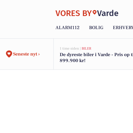
VORES BY
Varde
ALARM112
BOLIG
ERHVER
1 time siden |
BILER
Seneste nyt ›
De dyreste biler i Varde - Pris op t
899.900 kr!