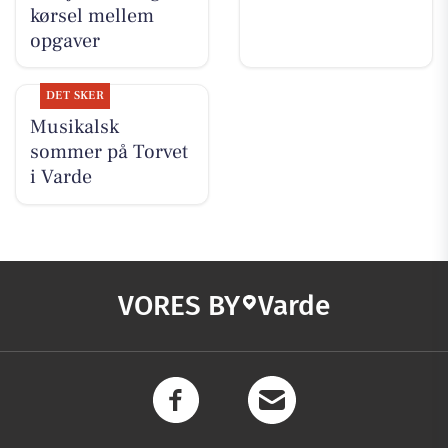
kørsel mellem
opgaver
DET SKER
Musikalsk
sommer på Torvet
i Varde
VORES BY
Varde