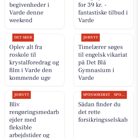
begivenheder i
for 39 kr. -
Varde denne
fantastiske tilbud i
weekend
Varde
DET SKER
JOBNYT
Oplev alt fra
Timelærer søges
roskole til
til engelsk vikariat
krystalforedrag og
på Det Blå
film i Varde den
Gymnasium i
kommende uge
Varde
JOBNYT
SPONSORERET
SPONSORERET INDHOLD
Bliv
Sådan finder du
rengøringsmedarb
det rette
ejder med
forsikringsselskab
fleksible
arbejdstider og