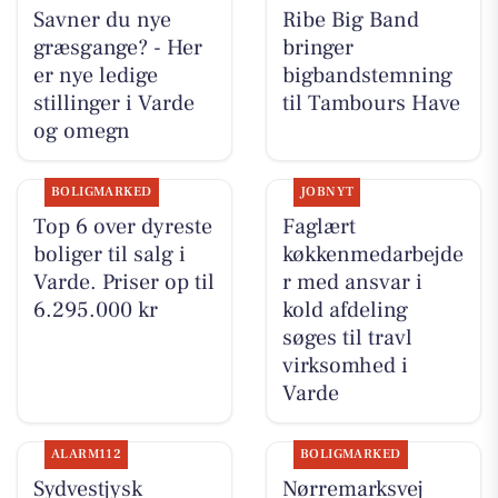
Savner du nye
Ribe Big Band
græsgange? - Her
bringer
er nye ledige
bigbandstemning
stillinger i Varde
til Tambours Have
og omegn
BOLIGMARKED
JOBNYT
Top 6 over dyreste
Faglært
boliger til salg i
køkkenmedarbejde
Varde. Priser op til
r med ansvar i
6.295.000 kr
kold afdeling
søges til travl
virksomhed i
Varde
ALARM112
BOLIGMARKED
Sydvestjysk
Nørremarksvej