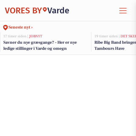
VORES BY
Varde
Seneste nyt ›
17 timer siden |
JOBNYT
19 timer siden |
DET SKE
Savner du nye græsgange? - Her er nye
Ribe Big Band bringe
ledige stillinger i Varde og omegn
Tambours Have