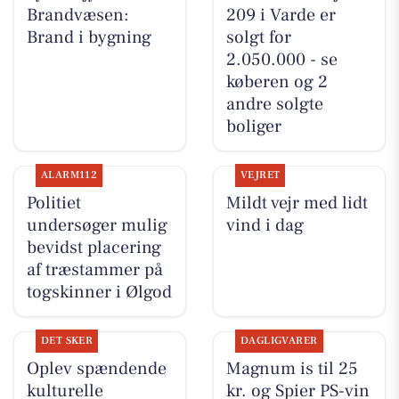
Brandvæsen:
209 i Varde er
Brand i bygning
solgt for
2.050.000 - se
køberen og 2
andre solgte
boliger
ALARM112
VEJRET
Politiet
Mildt vejr med lidt
undersøger mulig
vind i dag
bevidst placering
af træstammer på
togskinner i Ølgod
DET SKER
DAGLIGVARER
Oplev spændende
Magnum is til 25
kulturelle
kr. og Spier PS-vin