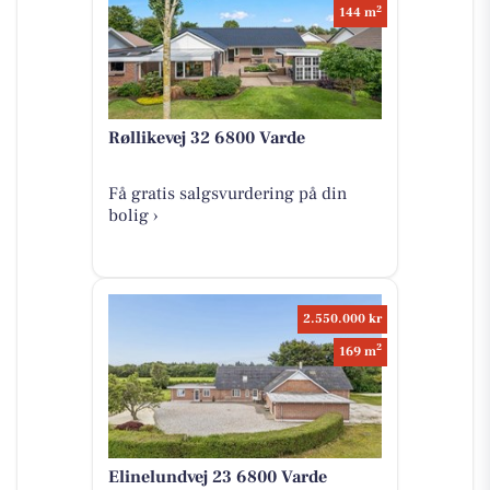
2
144 m
Røllikevej 32 6800 Varde
Få gratis salgsvurdering på din
bolig ›
2.550.000 kr
2
169 m
Elinelundvej 23 6800 Varde