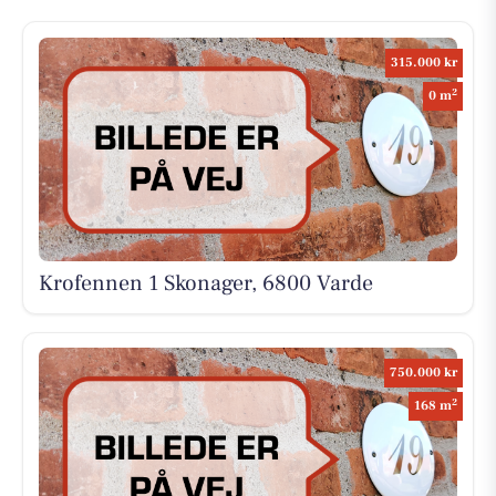
315.000 kr
2
0 m
Krofennen 1 Skonager, 6800 Varde
750.000 kr
2
168 m