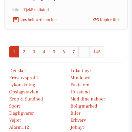
Kilde:
TjekBredbånd
Læs hele artiklen her
Kopiér link
1
2
3
4
5
6
7
...
145
Det sker
Lokalt nyt
Erhvervsprofil
Mindeord
Lykønskning
Fakta om
Opslagstavlen
Husstand
Krop & Sundhed
Mød dine naboer
Sport
Boligmarked
Dagligvarer
Biler
Vejret
Erhverv
Alarm112
Jobnyt