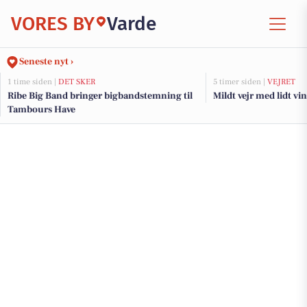
VORES BY
Varde
Seneste nyt ›
1 time siden |
DET SKER
5 timer siden |
VEJRET
Ribe Big Band bringer bigbandstemning til
Mildt vejr med lidt vin
Tambours Have