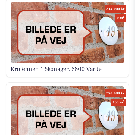
315.000 kr
2
0 m
Krofennen 1 Skonager, 6800 Varde
750.000 kr
2
168 m