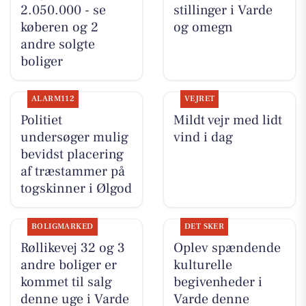
2.050.000 - se
stillinger i Varde
køberen og 2
og omegn
andre solgte
boliger
ALARM112
VEJRET
Politiet
Mildt vejr med lidt
undersøger mulig
vind i dag
bevidst placering
af træstammer på
togskinner i Ølgod
BOLIGMARKED
DET SKER
Røllikevej 32 og 3
Oplev spændende
andre boliger er
kulturelle
kommet til salg
begivenheder i
denne uge i Varde
Varde denne