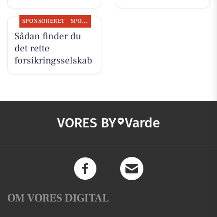
SPONSORERET
SPONSORERET INDHOLD
Sådan finder du
det rette
forsikringsselskab
VORES BY
Varde
OM VORES DIGITAL