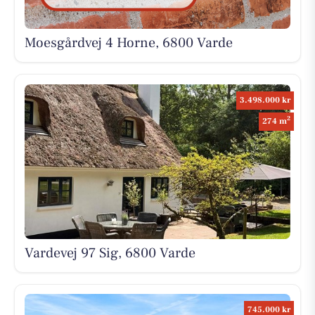
Moesgårdvej 4 Horne, 6800 Varde
3.498.000 kr
2
274 m
Vardevej 97 Sig, 6800 Varde
745.000 kr