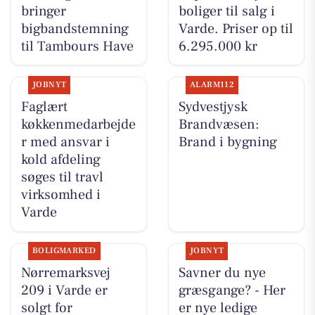
bringer
boliger til salg i
bigbandstemning
Varde. Priser op til
til Tambours Have
6.295.000 kr
JOBNYT
ALARM112
Faglært
Sydvestjysk
køkkenmedarbejde
Brandvæsen:
r med ansvar i
Brand i bygning
kold afdeling
søges til travl
virksomhed i
Varde
BOLIGMARKED
JOBNYT
Nørremarksvej
Savner du nye
209 i Varde er
græsgange? - Her
solgt for
er nye ledige