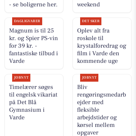
- se boligerne her.
weekend
DAGLIGVARER
DET SKER
Magnum is til 25
Oplev alt fra
kr. og Spier PS-vin
roskole til
for 39 kr. -
krystalforedrag og
fantastiske tilbud i
film i Varde den
Varde
kommende uge
JOBNYT
JOBNYT
Timelærer søges
Bliv
til engelsk vikariat
rengøringsmedarb
på Det Blå
ejder med
Gymnasium i
fleksible
Varde
arbejdstider og
kørsel mellem
opgaver