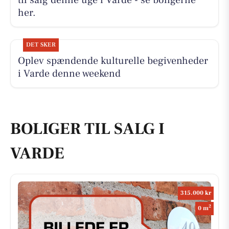
til salg denne uge i Varde - se boligerne
her.
DET SKER
Oplev spændende kulturelle begivenheder
i Varde denne weekend
BOLIGER TIL SALG I
VARDE
315.000 kr
2
0 m