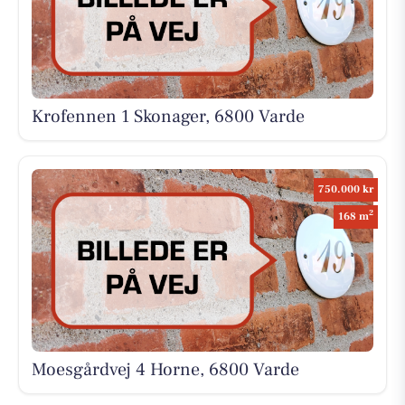
Krofennen 1 Skonager, 6800 Varde
750.000 kr
2
168 m
Moesgårdvej 4 Horne, 6800 Varde