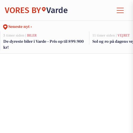
VORES BY
Varde
Seneste nyt ›
3 timer siden |
BILER
11 timer siden |
VEJRET
De dyreste biler i Varde - Pris op til 899.900
Sol og ro på dagens ve
kr!