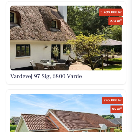
3.498.000 kr
2
274 m
Vardevej 97 Sig, 6800 Varde
745.000 kr
2
85 m