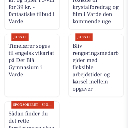
kr. og Spier PS-vin
roskole til
for 39 kr. -
krystalforedrag og
fantastiske tilbud i
film i Varde den
Varde
kommende uge
JOBNYT
JOBNYT
Timelærer søges
Bliv
til engelsk vikariat
rengøringsmedarb
på Det Blå
ejder med
Gymnasium i
fleksible
Varde
arbejdstider og
kørsel mellem
opgaver
SPONSORERET
SPONSORERET INDHOLD
Sådan finder du
det rette
forsikringsselskab