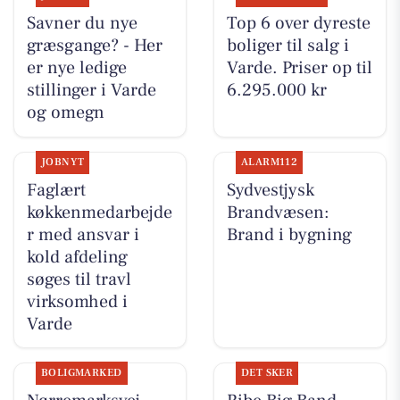
Savner du nye
Top 6 over dyreste
græsgange? - Her
boliger til salg i
er nye ledige
Varde. Priser op til
stillinger i Varde
6.295.000 kr
og omegn
JOBNYT
ALARM112
Faglært
Sydvestjysk
køkkenmedarbejde
Brandvæsen:
r med ansvar i
Brand i bygning
kold afdeling
søges til travl
virksomhed i
Varde
BOLIGMARKED
DET SKER