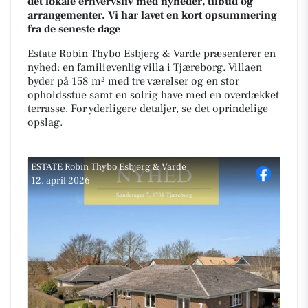
det lokale erhvervsliv med nyheder, tilbud og
arrangementer. Vi har lavet en kort opsummering
fra de seneste dage
Estate Robin Thybo Esbjerg & Varde præsenterer en
nyhed: en familievenlig villa i Tjæreborg. Villaen
byder på 158 m² med tre værelser og en stor
opholdsstue samt en solrig have med en overdækket
terrasse. For yderligere detaljer, se det oprindelige
opslag.
ESTATE Robin Thybo Esbjerg & Varde
12. april 2026