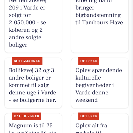
Nørremarksvej
Ribe Big Band
209 i Varde er
bringer
solgt for
bigbandstemning
2.050.000 - se
til Tambours Have
køberen og 2
andre solgte
boliger
BOLIGMARKED
DET SKER
Røllikevej 32 og 3
Oplev spændende
andre boliger er
kulturelle
kommet til salg
begivenheder i
denne uge i Varde
Varde denne
- se boligerne her.
weekend
DAGLIGVARER
DET SKER
Magnum is til 25
Oplev alt fra