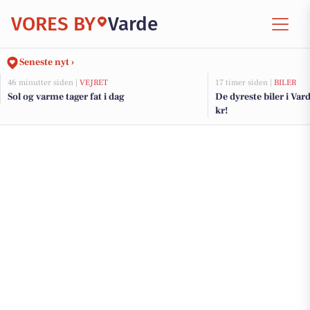
VORES BY
Varde
Seneste nyt ›
46 minutter siden |
VEJRET
17 timer siden |
BILER
Sol og varme tager fat i dag
De dyreste biler i Vard
kr!