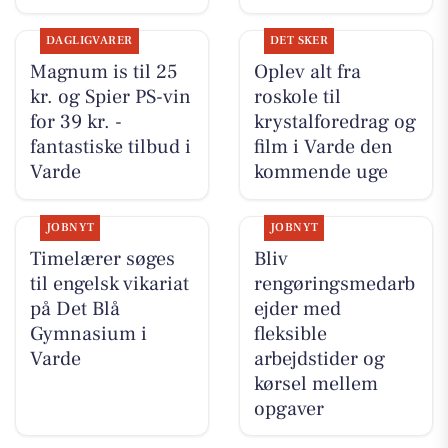
DAGLIGVARER
DET SKER
Magnum is til 25
Oplev alt fra
kr. og Spier PS-vin
roskole til
for 39 kr. -
krystalforedrag og
fantastiske tilbud i
film i Varde den
Varde
kommende uge
JOBNYT
JOBNYT
Timelærer søges
Bliv
til engelsk vikariat
rengøringsmedarb
på Det Blå
ejder med
Gymnasium i
fleksible
Varde
arbejdstider og
kørsel mellem
opgaver