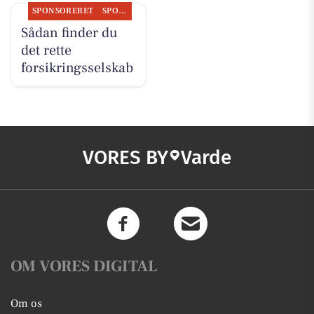
SPONSORERET
SPONSORERET INDHOLD
Sådan finder du
det rette
forsikringsselskab
VORES BY
Varde
OM VORES DIGITAL
Om os