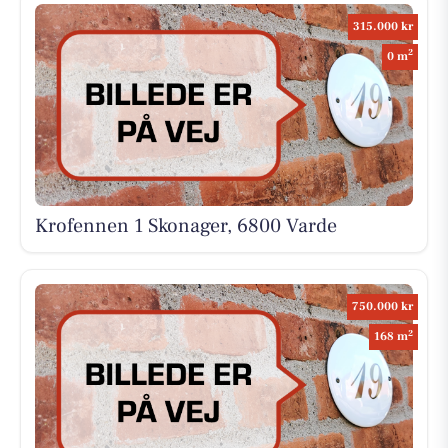
315.000 kr
2
0 m
Krofennen 1 Skonager, 6800 Varde
750.000 kr
2
168 m