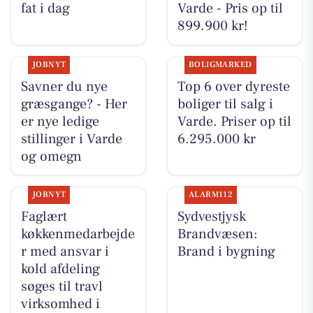
fat i dag
Varde - Pris op til
899.900 kr!
JOBNYT
BOLIGMARKED
Savner du nye
Top 6 over dyreste
græsgange? - Her
boliger til salg i
er nye ledige
Varde. Priser op til
stillinger i Varde
6.295.000 kr
og omegn
JOBNYT
ALARM112
Faglært
Sydvestjysk
køkkenmedarbejde
Brandvæsen:
r med ansvar i
Brand i bygning
kold afdeling
søges til travl
virksomhed i