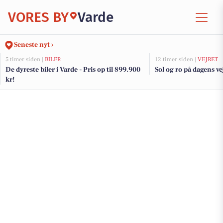
VORES BY
Varde
Seneste nyt ›
5 timer siden |
BILER
12 timer siden |
VEJRET
De dyreste biler i Varde - Pris op til 899.900
Sol og ro på dagens ve
kr!