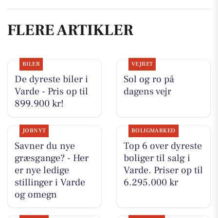
FLERE ARTIKLER
BILER
VEJRET
De dyreste biler i
Sol og ro på
Varde - Pris op til
dagens vejr
899.900 kr!
JOBNYT
BOLIGMARKED
Savner du nye
Top 6 over dyreste
græsgange? - Her
boliger til salg i
er nye ledige
Varde. Priser op til
stillinger i Varde
6.295.000 kr
og omegn