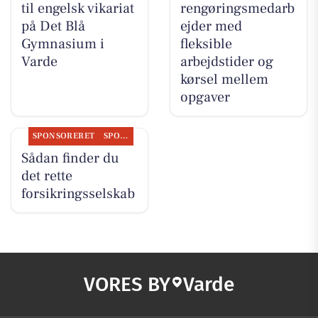
til engelsk vikariat
rengøringsmedarb
på Det Blå
ejder med
Gymnasium i
fleksible
Varde
arbejdstider og
kørsel mellem
opgaver
SPONSORERET
SPONSORERET INDHOLD
Sådan finder du
det rette
forsikringsselskab
VORES BY
Varde