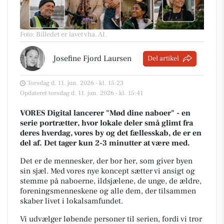
Foto: Billedet er lavet vha. AI
.
Josefine Fjord Laursen
Del artikel
Torsdag d. 11. jun. 2026 - kl. 15:23
Opdateret torsdag d. 11. jun. 2026 - kl. 15:41
VORES Digital lancerer "Mød dine naboer" - en
serie portrætter, hvor lokale deler små glimt fra
deres hverdag, vores by og det fællesskab, de er en
del af. Det tager kun 2-3 minutter at være med.
Det er de mennesker, der bor her, som giver byen
sin sjæl.
Med vores nye koncept sætter vi ansigt og
stemme på naboerne, ildsjælene, de unge, de ældre,
foreningsmenneskene og alle dem, der tilsammen
skaber livet i lokalsamfundet.
Vi udvælger løbende personer til serien, fordi vi tror