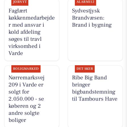
JOBNYT
ALARM112
Faglært
Sydvestjysk
køkkenmedarbejde
Brandvæsen:
r med ansvar i
Brand i bygning
kold afdeling
søges til travl
virksomhed i
Varde
BOLIGMARKED
DET SKER
Nørremarksvej
Ribe Big Band
209 i Varde er
bringer
solgt for
bigbandstemning
2.050.000 - se
til Tambours Have
køberen og 2
andre solgte
boliger