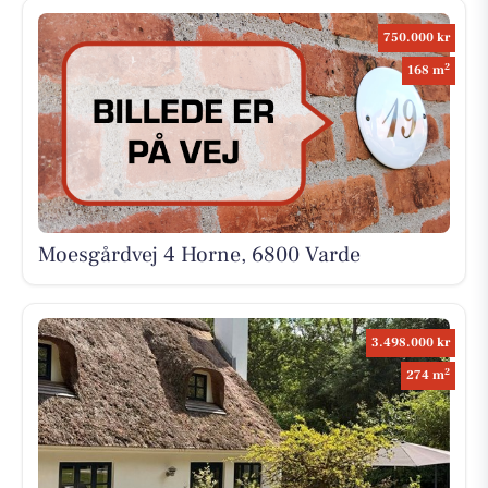
750.000 kr
2
168 m
Moesgårdvej 4 Horne, 6800 Varde
3.498.000 kr
2
274 m