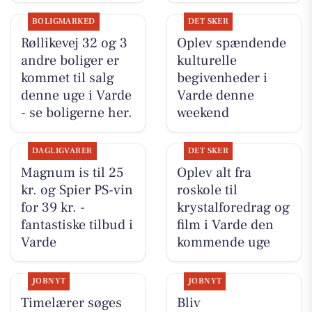
BOLIGMARKED
DET SKER
Røllikevej 32 og 3
Oplev spændende
andre boliger er
kulturelle
kommet til salg
begivenheder i
denne uge i Varde
Varde denne
- se boligerne her.
weekend
DAGLIGVARER
DET SKER
Magnum is til 25
Oplev alt fra
kr. og Spier PS-vin
roskole til
for 39 kr. -
krystalforedrag og
fantastiske tilbud i
film i Varde den
Varde
kommende uge
JOBNYT
JOBNYT
Timelærer søges
Bliv