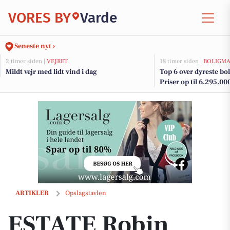
VORES BY
Varde
Seneste nyt ›
2 timer siden |
VEJRET
18 timer siden |
BOLIGM
Mildt vejr med lidt vind i dag
Top 6 over dyreste boli
Priser op til 6.295.00
ESTATE Robin Thybo Esbjerg & Varde tilbyder gratis og uforpligtende
ARTIKLER
Opslagstavlen
ESTATE Robin