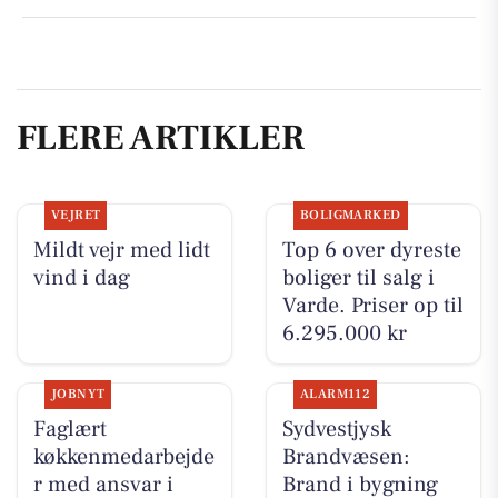
FLERE ARTIKLER
VEJRET
BOLIGMARKED
Mildt vejr med lidt
Top 6 over dyreste
vind i dag
boliger til salg i
Varde. Priser op til
6.295.000 kr
JOBNYT
ALARM112
Faglært
Sydvestjysk
køkkenmedarbejde
Brandvæsen:
r med ansvar i
Brand i bygning