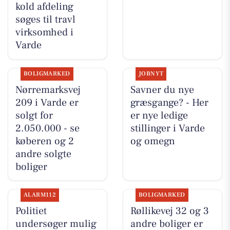
kold afdeling
søges til travl
virksomhed i
Varde
BOLIGMARKED
JOBNYT
Nørremarksvej
Savner du nye
209 i Varde er
græsgange? - Her
solgt for
er nye ledige
2.050.000 - se
stillinger i Varde
køberen og 2
og omegn
andre solgte
boliger
ALARM112
BOLIGMARKED
Politiet
Røllikevej 32 og 3
undersøger mulig
andre boliger er