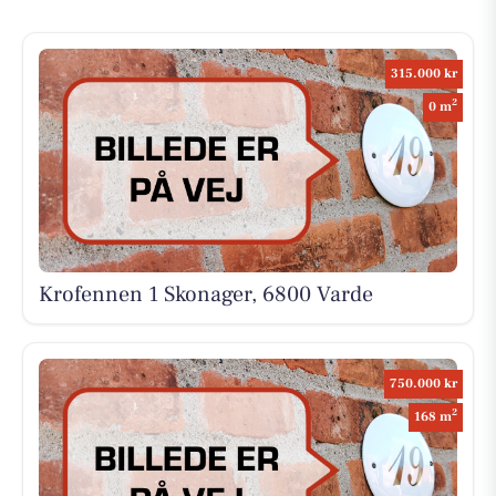
315.000 kr
2
0 m
Krofennen 1 Skonager, 6800 Varde
750.000 kr
2
168 m