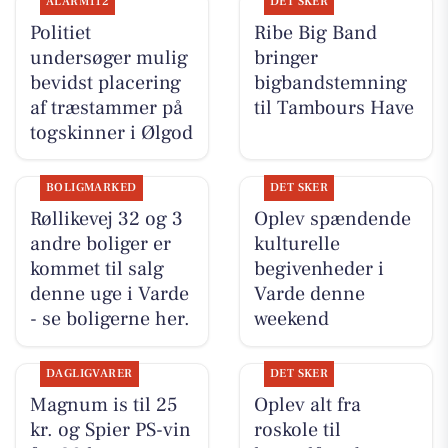
ALARM112
DET SKER
Politiet
Ribe Big Band
undersøger mulig
bringer
bevidst placering
bigbandstemning
af træstammer på
til Tambours Have
togskinner i Ølgod
BOLIGMARKED
DET SKER
Røllikevej 32 og 3
Oplev spændende
andre boliger er
kulturelle
kommet til salg
begivenheder i
denne uge i Varde
Varde denne
- se boligerne her.
weekend
DAGLIGVARER
DET SKER
Magnum is til 25
Oplev alt fra
kr. og Spier PS-vin
roskole til