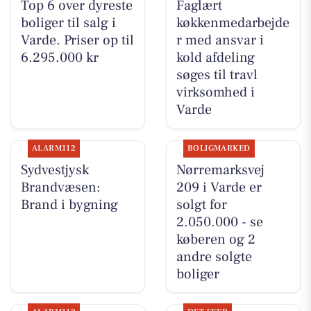
Top 6 over dyreste
Faglært
boliger til salg i
køkkenmedarbejde
Varde. Priser op til
r med ansvar i
6.295.000 kr
kold afdeling
søges til travl
virksomhed i
Varde
ALARM112
BOLIGMARKED
Sydvestjysk
Nørremarksvej
Brandvæsen:
209 i Varde er
Brand i bygning
solgt for
2.050.000 - se
køberen og 2
andre solgte
boliger