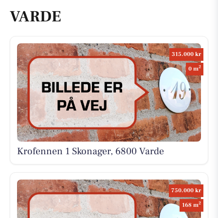
VARDE
315.000 kr
2
0 m
Krofennen 1 Skonager, 6800 Varde
750.000 kr
2
168 m