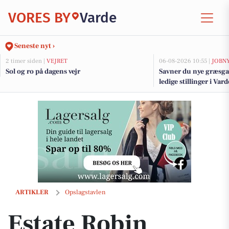
VORES BY
Varde
Seneste nyt ›
2 timer siden |
VEJRET
06-08-2026 10:55 |
JOBN
Sol og ro på dagens vejr
Savner du nye græsga
ledige stillinger i Va
Estate Robin Thybo Esbjerg & Varde præsenterer hyggelig lejlighed m
ARTIKLER
Opslagstavlen
Estate Robin