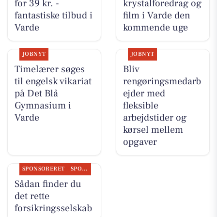
for 39 kr. -
krystalforedrag og
fantastiske tilbud i
film i Varde den
Varde
kommende uge
JOBNYT
JOBNYT
Timelærer søges
Bliv
til engelsk vikariat
rengøringsmedarb
på Det Blå
ejder med
Gymnasium i
fleksible
Varde
arbejdstider og
kørsel mellem
opgaver
SPONSORERET
SPONSORERET INDHOLD
Sådan finder du
det rette
forsikringsselskab