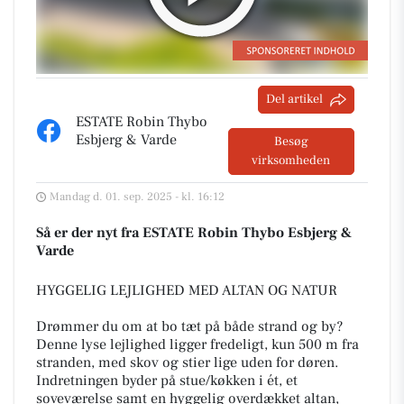
Del artikel
ESTATE Robin Thybo
Esbjerg & Varde
Besøg
virksomheden
Mandag d. 01. sep. 2025 - kl. 16:12
Så er der nyt fra ESTATE Robin Thybo Esbjerg &
Varde
HYGGELIG LEJLIGHED MED ALTAN OG NATUR
Drømmer du om at bo tæt på både strand og by?
Denne lyse lejlighed ligger fredeligt, kun 500 m fra
stranden, med skov og stier lige uden for døren.
Indretningen byder på stue/køkken i ét, et
soveværelse samt en hyggelig overdækket altan,