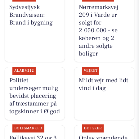
Sydvestjysk
Nørremarksvej
Brandvæsen:
209 i Varde er
Brand i bygning
solgt for
2.050.000 - se
køberen og 2
andre solgte
boliger
ALARM112
VEJRET
Politiet
Mildt vejr med lidt
undersøger mulig
vind i dag
bevidst placering
af træstammer på
togskinner i Ølgod
BOLIGMARKED
DET SKER
Røllikevej 32 og 3
Oplev spændende