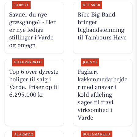
JOBNYT
DET SKER
Savner du nye
Ribe Big Band
græsgange? - Her
bringer
er nye ledige
bigbandstemning
stillinger i Varde
til Tambours Have
og omegn
BOLIGMARKED
JOBNYT
Top 6 over dyreste
Faglært
boliger til salg i
køkkenmedarbejde
Varde. Priser op til
r med ansvar i
6.295.000 kr
kold afdeling
søges til travl
virksomhed i
Varde
ALARM112
BOLIGMARKED