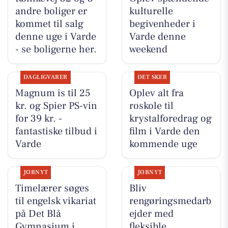
andre boliger er
kulturelle
kommet til salg
begivenheder i
denne uge i Varde
Varde denne
- se boligerne her.
weekend
DAGLIGVARER
DET SKER
Magnum is til 25
Oplev alt fra
kr. og Spier PS-vin
roskole til
for 39 kr. -
krystalforedrag og
fantastiske tilbud i
film i Varde den
Varde
kommende uge
JOBNYT
JOBNYT
Timelærer søges
Bliv
til engelsk vikariat
rengøringsmedarb
på Det Blå
ejder med
Gymnasium i
fleksible