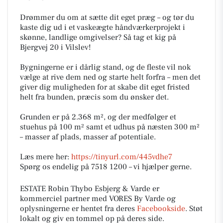
Drømmer du om at sætte dit eget præg – og tør du
kaste dig ud i et vaskeægte håndværkerprojekt i
skønne, landlige omgivelser? Så tag et kig på
Bjergvej 20 i Vilslev!
Bygningerne er i dårlig stand, og de fleste vil nok
vælge at rive dem ned og starte helt forfra – men det
giver dig muligheden for at skabe dit eget fristed
helt fra bunden, præcis som du ønsker det.
Grunden er på 2.368 m², og der medfølger et
stuehus på 100 m² samt et udhus på næsten 300 m²
– masser af plads, masser af potentiale.
Læs mere her:
https://tinyurl.com/445vdhe7
Spørg os endelig på 7518 1200 – vi hjælper gerne.
ESTATE Robin Thybo Esbjerg & Varde er
kommerciel partner med VORES By Varde og
oplysningerne er hentet fra deres
Facebookside
. Støt
lokalt og giv en tommel op på deres side.