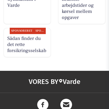
Varde
arbejdstider og
kørsel mellem
opgaver
SPONSORERET
SPONSORERET INDHOLD
Sådan finder du
det rette
forsikringsselskab
VORES BY
Varde