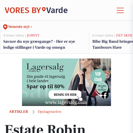
VORES BY
Varde
Seneste nyt ›
4 timer siden |
JOBNYT
6 timer siden |
DET SKER
Savner du nye græsgange? - Her er nye
Ribe Big Band bringe
ledige stillinger i Varde og omegn
Tambours Have
Estate Robin Thybo Esbjerg & Varde præsenterer håndværkertilbud me
ARTIKLER
Opslagstavlen
Estate Robin