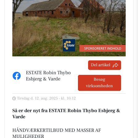
Del artikel
ESTATE Robin Thybo
Esbjerg & Varde
Besøg
virksomheden
Tirsdag d. 12. aug. 2025 - kl. 10:12
Så er der nyt fra ESTATE Robin Thybo Esbjerg &
Varde
HÅNDVÆRKERTILBUD MED MASSER AF
MULIGHEDER