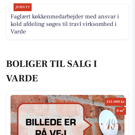
JOBNYT
Faglært køkkenmedarbejder med ansvar i
kold afdeling søges til travl virksomhed i
Varde
BOLIGER TIL SALG I
VARDE
315.000 kr
2
0 m