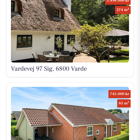
3.498.000 kr
2
274 m
Vardevej 97 Sig, 6800 Varde
745.000 kr
2
85 m