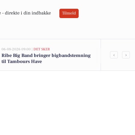
 -
direkte i din indbakke
Tilmeld
06-08-2026 09:00 |
DET SKER
05-08-2026 13:02
‹
›
Ribe Big Band bringer bigbandstemning
Top 6 over dy
til Tambours Have
Priser op til