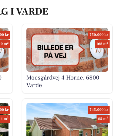
LG I VARDE
00 kr
750.000 kr
2
2
0 m
168 m
0
Moesgårdvej 4 Horne, 6800
Varde
00 kr
745.000 kr
2
2
74 m
85 m