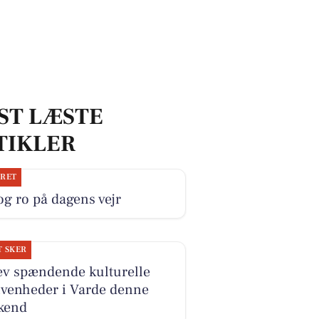
ST LÆSTE
TIKLER
JRET
og ro på dagens vejr
T SKER
ev spændende kulturelle
ivenheder i Varde denne
kend