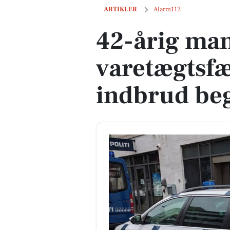
42-årig mand er varetægtsfængslet for 
ARTIKLER
Alarm112
42-årig ma
varetægtsfæ
indbrud beg