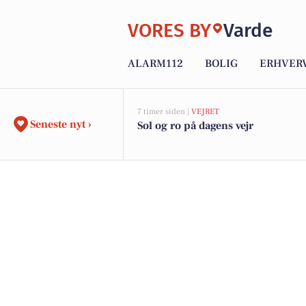
VORES BY
Varde
ALARM112
BOLIG
ERHVER
7 timer siden |
VEJRET
Seneste nyt ›
Sol og ro på dagens vejr