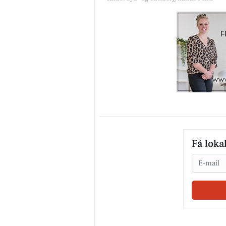
Få loka
Email