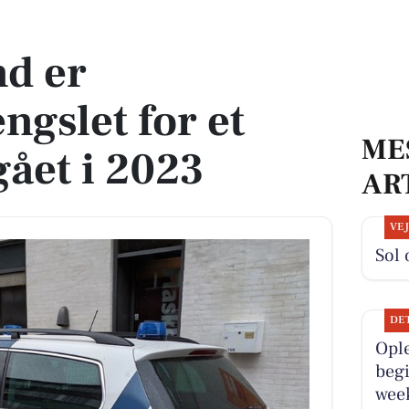
et indbrud begået i 2023
nd er
ngslet for et
ME
ået i 2023
AR
VE
Sol 
DE
Opl
beg
wee