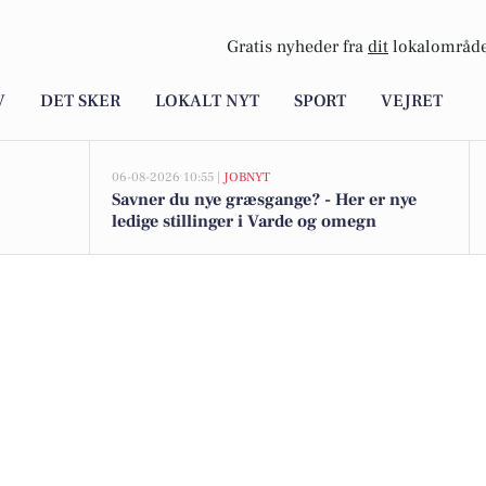
Gratis nyheder fra
dit
lokalområde
V
DET SKER
LOKALT NYT
SPORT
VEJRET
06-08-2026 10:55 |
JOBNYT
Savner du nye græsgange? - Her er nye
ledige stillinger i Varde og omegn