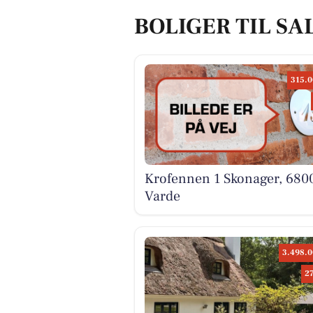
BOLIGER TIL SA
315.0
Krofennen 1 Skonager, 680
Varde
3.498.0
2