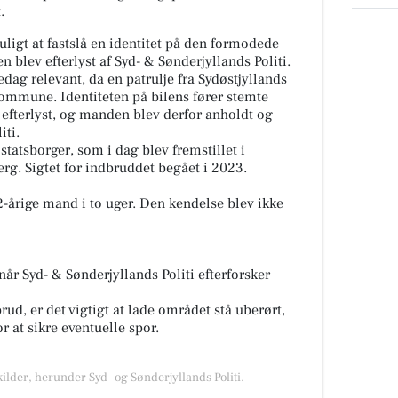
t.
ligt at fastslå en identitet på den formodede
 blev efterlyst af Syd- & Sønderjyllands Politi.
edag relevant, da en patrulje fra Sydøstjyllands
 Kommune. Identiteten på bilens fører stemte
efterlyst, og manden blev derfor anholdt og
iti.
statsborger, som i dag blev fremstillet i
erg. Sigtet for indbruddet begået i 2023.
-årige mand i to uger. Den kendelse blev ikke
 når Syd- & Sønderjyllands Politi efterforsker
ud, er det vigtigt at lade området stå uberørt,
for at sikre eventuelle spor.
kilder, herunder Syd- og Sønderjyllands Politi.