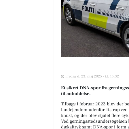
Fredag d. 23. maj 2025 - kl. 15:32
Et sikret DNA-spor fra gerningsst
til anholdelse.
Tilbage i februar 2023 blev der be
landejendom udenfor Tistrup ved
knust, og der blev stjålet flere cyk
Ved gerningsstedsundersøgelsen bl
dækaftryk samt DNA-spor i form a