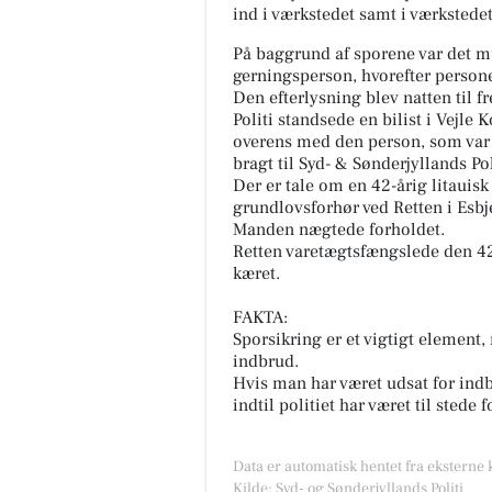
ind i værkstedet samt i værkstede
På baggrund af sporene var det mu
gerningsperson, hvorefter personen
Den efterlysning blev natten til fr
Politi standsede en bilist i Vejle
overens med den person, som var 
bragt til Syd- & Sønderjyllands Pol
Der er tale om en 42-årig litauisk 
grundlovsforhør ved Retten i Esbj
Manden nægtede forholdet.
Retten varetægtsfængslede den 42
kæret.
FAKTA:
Sporsikring er et vigtigt element,
indbrud.
Hvis man har været udsat for indbr
indtil politiet har været til stede 
Data er automatisk hentet fra eksterne 
Kilde: Syd- og Sønderjyllands Politi