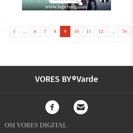
1
...
6
7
8
9
10
11
12
...
76
VORES BY
Varde
OM VORES DIGITAL