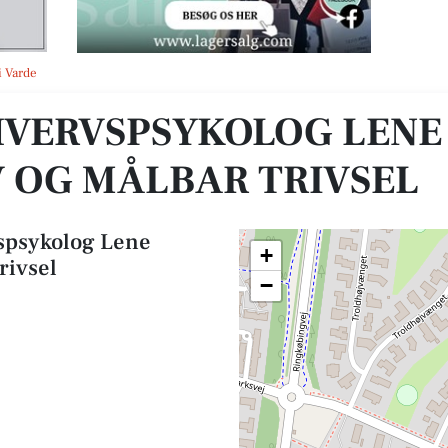
meskov og Målbar Trivsel
i Varde
HVERVSPSYKOLOG LENE
 OG MÅLBAR TRIVSEL
vspsykolog Lene
+
rivsel
−