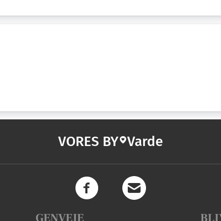
VORES BY
Varde
GENVEJE
BLI