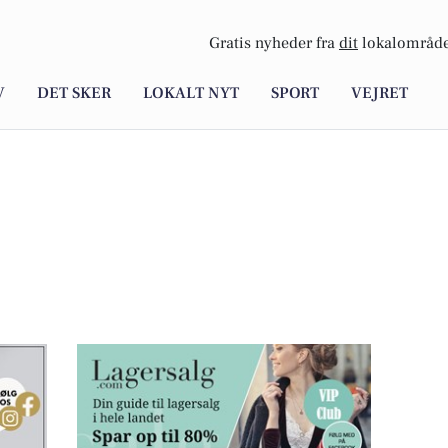
Gratis nyheder fra
dit
lokalområde
V
DET SKER
LOKALT NYT
SPORT
VEJRET