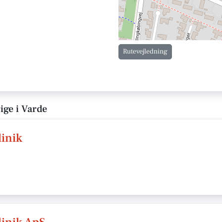
Rutevejledning
ige i Varde
linik