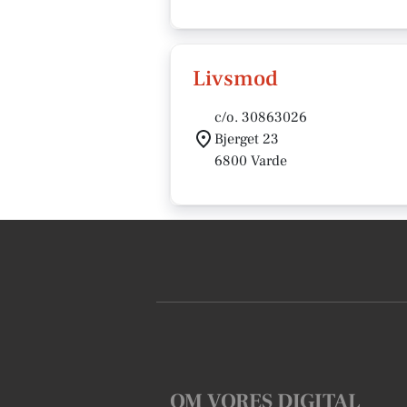
Livsmod
c/o. 30863026
Bjerget 23
6800 Varde
OM VORES DIGITAL