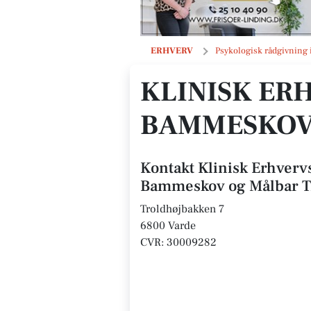
Klinisk Erhvervspsykolog Lene Bam
ERHVERV
Psykologisk rådgivning 
KLINISK ER
BAMMESKOV
Kontakt Klinisk Erhver
Bammeskov og Målbar T
Troldhøjbakken 7
6800 Varde
CVR: 30009282