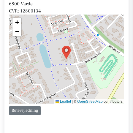
6800 Varde
CVR: 12800134
+
−
Leaflet
|
©
OpenStreetMap
contributors
Rutevejledning