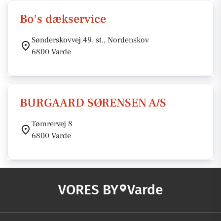
Bo's dækservice
Sønderskovvej 49, st., Nordenskov
6800 Varde
BURGAARD SØRENSEN A/S
Tømrervej 8
6800 Varde
VORES BY
Varde