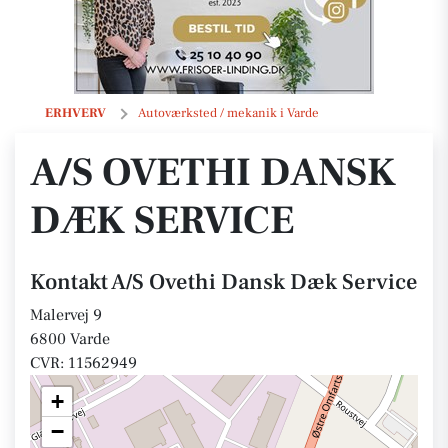
A/S Ovethi Dansk Dæk Service
ERHVERV
Autoværksted / mekanik i Varde
A/S OVETHI DANSK
DÆK SERVICE
Kontakt A/S Ovethi Dansk Dæk Service
Malervej 9
6800 Varde
CVR: 11562949
+
−