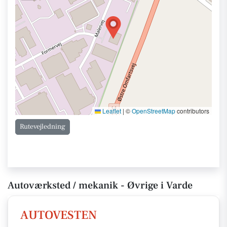
Leaflet
|
©
OpenStreetMap
contributors
Rutevejledning
Autoværksted / mekanik - Øvrige i Varde
AUTOVESTEN