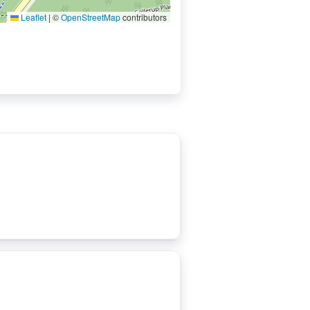
Leaflet
|
©
OpenStreetMap
contributors