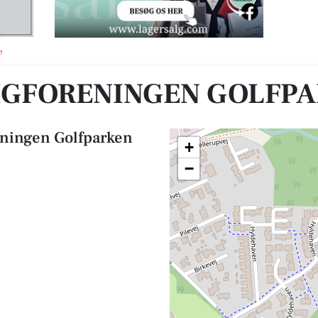
e
IGFORENINGEN GOLFP
eningen Golfparken
+
−