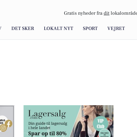
Gratis nyheder fra
dit
lokalområde
V
DET SKER
LOKALT NYT
SPORT
VEJRET