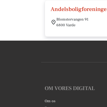
Andelsboligforening
Blomstervangen 91
6800 Varde
OM VORES DIGITAL
Om os