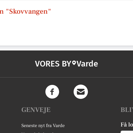
en "Skovvangen"
VORES BY
Varde
GENVEJE
BLI
Få l
Seneste nyt fra Varde