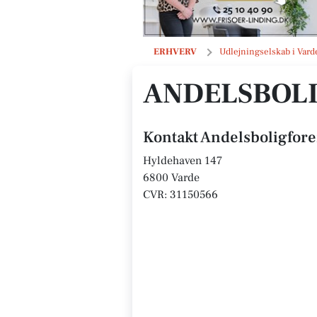
Andelsboligforeningen Golfparken
ERHVERV
Udlejningselskab i Vard
ANDELSBOL
Kontakt Andelsboligfor
Hyldehaven 147
6800 Varde
CVR: 31150566