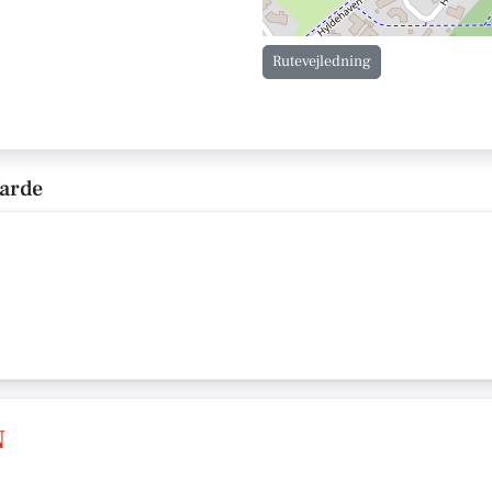
Rutevejledning
Varde
N