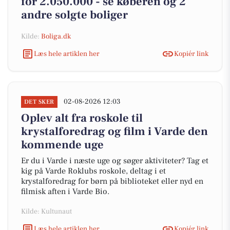
for 2.050.000 - se køberen og 2
andre solgte boliger
Kilde:
Boliga.dk
Læs hele artiklen her
Kopiér link
02-08-2026 12:03
DET SKER
Oplev alt fra roskole til
krystalforedrag og film i Varde den
kommende uge
Er du i Varde i næste uge og søger aktiviteter? Tag et
kig på Varde Roklubs roskole, deltag i et
krystalforedrag for børn på biblioteket eller nyd en
filmisk aften i Varde Bio.
Kilde: Kultunaut
Læs hele artiklen her
Kopiér link