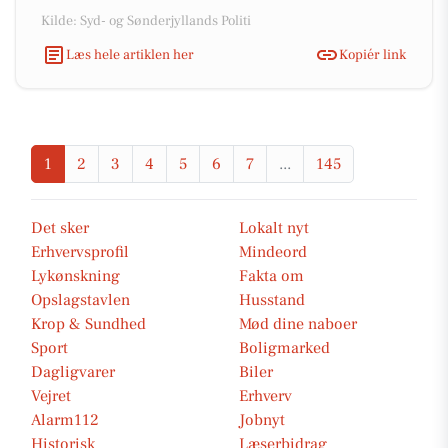
Kilde: Syd- og Sønderjyllands Politi
Læs hele artiklen her
Kopiér link
1
2
3
4
5
6
7
...
145
Det sker
Lokalt nyt
Erhvervsprofil
Mindeord
Lykønskning
Fakta om
Opslagstavlen
Husstand
Krop & Sundhed
Mød dine naboer
Sport
Boligmarked
Dagligvarer
Biler
Vejret
Erhverv
Alarm112
Jobnyt
Historisk
Læserbidrag