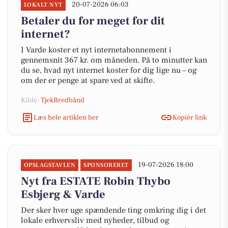
20-07-2026 06:03
LOKALT NYT
Betaler du for meget for dit
internet?
I Varde koster et nyt internetabonnement i
gennemsnit 367 kr. om måneden. På to minutter kan
du se, hvad nyt internet koster for dig lige nu – og
om der er penge at spare ved at skifte.
Kilde:
TjekBredbånd
Læs hele artiklen her
Kopiér link
19-07-2026 18:00
OPSLAGSTAVLEN
SPONSORERET
Nyt fra ESTATE Robin Thybo
Esbjerg & Varde
Der sker hver uge spændende ting omkring dig i det
lokale erhvervsliv med nyheder, tilbud og